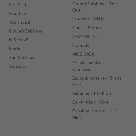
Dolce&Gabbana - The
Elie Saab
One
Guerlain
Lancôme - Idôle
Too Faced
Gucci - Bloom
Dolce&Gabbana
ARMANI - Sì
NISHANE
Nomade
Prada
MISS DIOR
The Ordinary
Sol de Janeiro -
Trussardi
Cheirosa
Zadig & Voltaire - This Is
Her!
Rabanne - 1 Million
Calvin Klein - One
Carolina Herrera - 212
Men