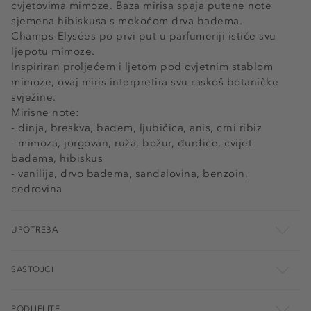
cvjetovima mimoze. Baza mirisa spaja putene note
sjemena hibiskusa s mekoćom drva badema.
Champs-Elysées po prvi put u parfumeriji ističe svu
ljepotu mimoze.
Inspiriran proljećem i ljetom pod cvjetnim stablom
mimoze, ovaj miris interpretira svu raskoš botaničke
svježine.
Mirisne note:
- dinja, breskva, badem, ljubičica, anis, crni ribiz
- mimoza, jorgovan, ruža, božur, đurđice, cvijet
badema, hibiskus
- vanilija, drvo badema, sandalovina, benzoin,
cedrovina
UPOTREBA
SASTOJCI
PODIJELITE