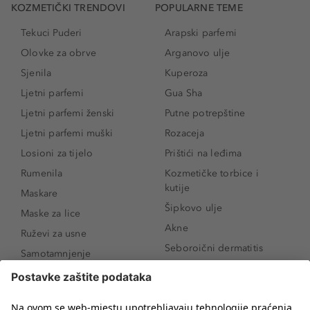
KOZMETIČKI TRENDOVI
POPULARNE TEME
Tekuci Puderi
Arapski parfemi
Olovke za obrve
Arganovo ulje
Sjenila
Kuperoza
Ljetni parfemi
Gua Sha
Ljetni parfemi ženski
Putne potrepštine
Ljetni parfemi muški
Rozaceja
Losioni za tijelo
Prištići na leđima
Rumenila
Kozmetičke torbice i
kutije
Maskare
Šipkovo ulje
Maske za lice
Akne
Ruževi za usne
Seboroični dermatitis
Samotamnjenje
Pigmentne mrlje
Puderi
Vrećice ispod očiju
Proizvodi za njegu lica
Novo