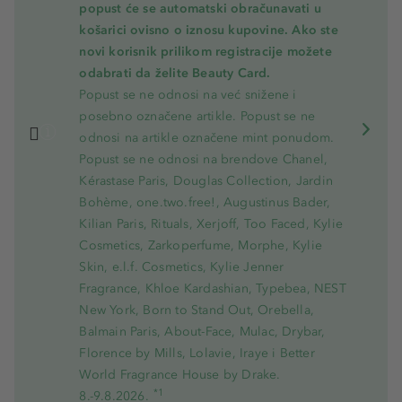
popust će se automatski obračunavati u
košarici ovisno o iznosu kupovine. Ako ste
novi korisnik prilikom registracije možete
odabrati da želite Beauty Card.
Popust se ne odnosi na već snižene i
posebno označene artikle. Popust se ne
odnosi na artikle označene mint ponudom.
Popust se ne odnosi na brendove Chanel,
Kérastase Paris, Douglas Collection, Jardin
Bohème, one.two.free!, Augustinus Bader,
Kilian Paris, Rituals, Xerjoff, Too Faced, Kylie
Cosmetics, Zarkoperfume, Morphe, Kylie
Skin, e.l.f. Cosmetics, Kylie Jenner
Fragrance, Khloe Kardashian, Typebea, NEST
New York, Born to Stand Out, Orebella,
Balmain Paris, About-Face, Mulac, Drybar,
Florence by Mills, Lolavie, Iraye i Better
World Fragrance House by Drake.
*1
8.-9.8.2026.