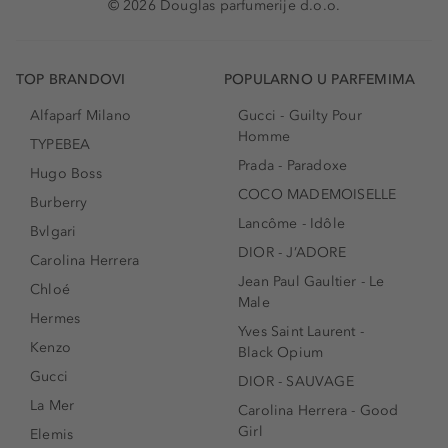
© 2026 Douglas parfumerije d.o.o.
TOP BRANDOVI
POPULARNO U PARFEMIMA
Alfaparf Milano
Gucci - Guilty Pour
Homme
TYPEBEA
Prada - Paradoxe
Hugo Boss
COCO MADEMOISELLE
Burberry
Lancôme - Idôle
Bvlgari
DIOR - J’ADORE
Carolina Herrera
Jean Paul Gaultier - Le
Chloé
Male
Hermes
Yves Saint Laurent -
Kenzo
Black Opium
Gucci
DIOR - SAUVAGE
La Mer
Carolina Herrera - Good
Girl
Elemis