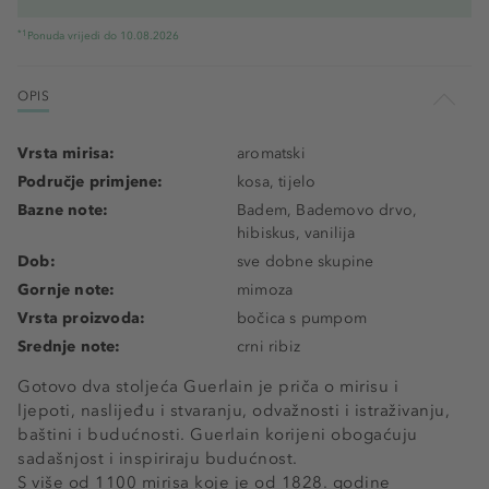
*1
Ponuda vrijedi do 10.08.2026
OPIS
Vrsta mirisa:
aromatski
Područje primjene:
kosa, tijelo
Bazne note:
Badem, Bademovo drvo,
hibiskus, vanilija
Dob:
sve dobne skupine
Gornje note:
mimoza
Vrsta proizvoda:
bočica s pumpom
Srednje note:
crni ribiz
Gotovo dva stoljeća Guerlain je priča o mirisu i
ljepoti, naslijeđu i stvaranju, odvažnosti i istraživanju,
baštini i budućnosti. Guerlain korijeni obogaćuju
sadašnjost i inspiriraju budućnost.
S više od 1100 mirisa koje je od 1828. godine