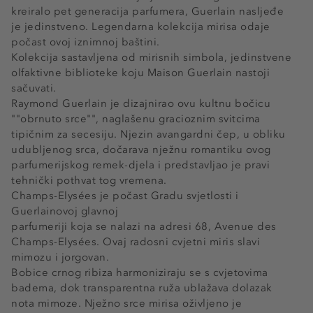
kreiralo pet generacija parfumera, Guerlain nasljeđe
je jedinstveno. Legendarna kolekcija mirisa odaje
počast ovoj iznimnoj baštini.
Kolekcija sastavljena od mirisnih simbola, jedinstvene
olfaktivne biblioteke koju Maison Guerlain nastoji
sačuvati.
Raymond Guerlain je dizajnirao ovu kultnu bočicu
""obrnuto srce"", naglašenu gracioznim svitcima
tipičnim za secesiju. Njezin avangardni čep, u obliku
udubljenog srca, dočarava nježnu romantiku ovog
parfumerijskog remek-djela i predstavljao je pravi
tehnički pothvat tog vremena.
Champs-Elysées je počast Gradu svjetlosti i
Guerlainovoj glavnoj
parfumeriji koja se nalazi na adresi 68, Avenue des
Champs-Elysées. Ovaj radosni cvjetni miris slavi
mimozu i jorgovan.
Bobice crnog ribiza harmoniziraju se s cvjetovima
badema, dok transparentna ruža ublažava dolazak
nota mimoze. Nježno srce mirisa oživljeno je