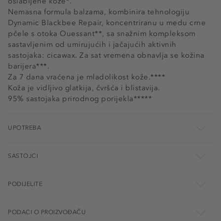
oslabljene kože*.
Nemasna formula balzama, kombinira tehnologiju
Dynamic Blackbee Repair, koncentriranu u medu crne
pčele s otoka Ouessant**, sa snažnim kompleksom
sastavljenim od umirujućih i jačajućih aktivnih
sastojaka: cicawax. Za sat vremena obnavlja se kožina
barijera***.
Za 7 dana vraćena je mladolikost kože.****
Koža je vidljivo glatkija, čvršća i blistavija.
95% sastojaka prirodnog porijekla*****
UPOTREBA
SASTOJCI
PODIJELITE
PODACI O PROIZVOĐAČU