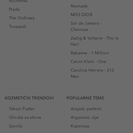
NISHANE
Nomade
Prada
MISS DIOR
The Ordinary
Sol de Janeiro -
Trussardi
Cheirosa
Zadig & Voltaire - This Is
Her!
Rabanne - 1 Million
Calvin Klein - One
Carolina Herrera - 212
Men
KOZMETIČKI TRENDOVI
POPULARNE TEME
Tekuci Puderi
Arapski parfemi
Olovke za obrve
Arganovo ulje
Sjenila
Kuperoza