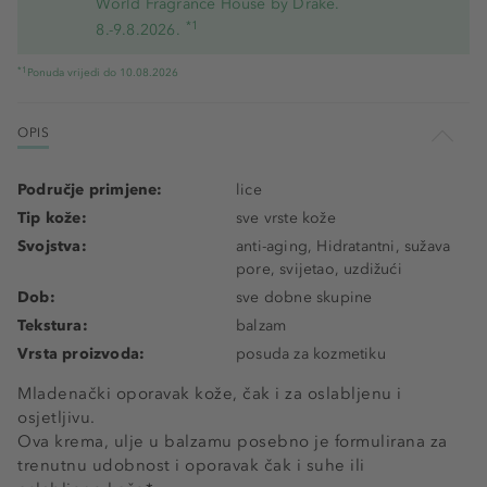
World Fragrance House by Drake.
*1
8.-9.8.2026.
*1
Ponuda vrijedi do 10.08.2026
OPIS
Područje primjene:
lice
Tip kože:
sve vrste kože
Svojstva:
anti-aging, Hidratantni, sužava
pore, svijetao, uzdižući
Dob:
sve dobne skupine
Tekstura:
balzam
Vrsta proizvoda:
posuda za kozmetiku
Mladenački oporavak kože, čak i za oslabljenu i
osjetljivu.
Ova krema, ulje u balzamu posebno je formulirana za
trenutnu udobnost i oporavak čak i suhe ili