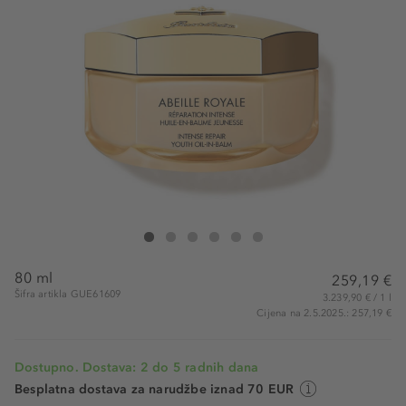
Guerlain Abeille Royale Intense Repair Youth Oil-in-Balm
Abeille Royale Intense Repair Youth Oil-in-Balm
Abeille Royale Intense Repair Youth Oil-in-Balm
Abeille Royale Intense Repair Youth Oil-in-B
Abeille Royale Intense Repair Youth Oil
Abeille Royale Intense Repair Yout
80 ml
259,19 €
Šifra artikla GUE61609
3.239,90 € / 1 l
Cijena na 2.5.2025.: 257,19 €
Dostupno. Dostava: 2 do 5 radnih dana
Besplatna dostava za narudžbe iznad 70 EUR