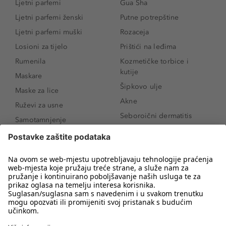
Ljetni parfemi
Gua Sha
Ljetni parfemi ženski
Putne potrepštine
Ljetni parfemi muški
Rozaceja
Losioni za tijelo
Prištići na leđima
Rumenila
Kozmetičke torbice i
kutije
Maskare
Šipkovo ulje
Maske za lice
Akne
Ruževi za usne
Seboroični dermatitis
Samotamnjenje
Pigmentne mrlje
Puderi
Vrećice ispod očiju
Proizvodi za njegu lica
Novo
Proizvodi za obrve
Koji mi parfem
Sunce i zaštita
odgovara?
Serumi za lice
Kako našminkati oči da
Proizvodi za čišćenje lica
izgledaju veće
Bronzeri
Šminkanje spuštenih