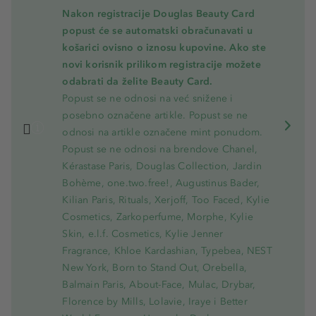
Nakon registracije Douglas Beauty Card
popust će se automatski obračunavati u
košarici ovisno o iznosu kupovine. Ako ste
novi korisnik prilikom registracije možete
odabrati da želite Beauty Card.
Popust se ne odnosi na već snižene i
posebno označene artikle. Popust se ne
odnosi na artikle označene mint ponudom.
Popust se ne odnosi na brendove Chanel,
Kérastase Paris, Douglas Collection, Jardin
Bohème, one.two.free!, Augustinus Bader,
Kilian Paris, Rituals, Xerjoff, Too Faced, Kylie
Cosmetics, Zarkoperfume, Morphe, Kylie
Skin, e.l.f. Cosmetics, Kylie Jenner
Fragrance, Khloe Kardashian, Typebea, NEST
New York, Born to Stand Out, Orebella,
Balmain Paris, About-Face, Mulac, Drybar,
Florence by Mills, Lolavie, Iraye i Better