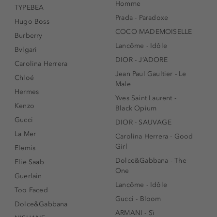
Homme
TYPEBEA
Prada - Paradoxe
Hugo Boss
COCO MADEMOISELLE
Burberry
Lancôme - Idôle
Bvlgari
DIOR - J’ADORE
Carolina Herrera
Jean Paul Gaultier - Le
Chloé
Male
Hermes
Yves Saint Laurent -
Kenzo
Black Opium
Gucci
DIOR - SAUVAGE
La Mer
Carolina Herrera - Good
Girl
Elemis
Dolce&Gabbana - The
Elie Saab
One
Guerlain
Lancôme - Idôle
Too Faced
Gucci - Bloom
Dolce&Gabbana
ARMANI - Sì