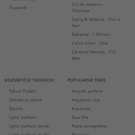
Sol de Janeiro -
Trussardi
Cheirosa
Zadig & Voltaire - This Is
Her!
Rabanne - 1 Million
Calvin Klein - One
Carolina Herrera - 212
Men
KOZMETIČKI TRENDOVI
POPULARNE TEME
Tekuci Puderi
Arapski parfemi
Olovke za obrve
Arganovo ulje
Sjenila
Kuperoza
Ljetni parfemi
Gua Sha
Ljetni parfemi ženski
Putne potrepštine
Ljetni parfemi muški
Rozaceja