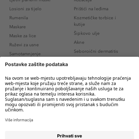
Losioni za tijelo
Prištići na leđima
Rumenila
Kozmetičke torbice i
kutije
Maskare
Šipkovo ulje
Maske za lice
Akne
Ruževi za usne
Seboroični dermatitis
Samotamnjenje
Pigmentne mrlje
Puderi
Vrećice ispod očiju
Proizvodi za njegu lica
Novo
Proizvodi za obrve
Koji mi parfem
Sunce i zaštita
odgovara?
Serumi za lice
Kako našminkati oči da
Proizvodi za čišćenje lica
izgledaju veće
Bronzeri
Šminkanje spuštenih
kapaka
Anti-age serumi za lice
Kako ukloniti mitesere