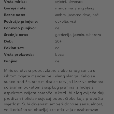
Vrsta mirisa:
cvjetni, drvenast
Gornje note:
mandarina, ylang ylang
Bazne note:
ambra, jantarno drvo, pačuli
Područje primjene:
dekolte, vrat
Ponovno punjivo:
ne
Srednje note:
gardenija, jasmin, tuberoza
Dob:
20+
Poklon set:
ne
Vrsta proizvoda:
boca
Punjivo:
ne
Miris se otvara poput zlatne zrake ranog sunca s
iskrom cvijeta mandarine i ylang ylanga. Kako se
sunce podiže, srce mirisa se razvija i izaziva ovisnost
solaranim buketom araspkog jasmina iz Indije s
aspektom cvijeta naranče. Akordi bijelog cvijeća daju
predivan i blistav osjećaj poput čipke koja propušta
svjetlost. Suhi drvenasti amberi donose senzualnost,
velikodušno se obavijaju te otkrivaju nezaboravan