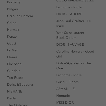
COCO MADEMOISELLE
Burberry
Lancôme - Idôle
Bvlgari
DIOR - J’ADORE
Carolina Herrera
Jean Paul Gaultier - Le
Chloé
Male
Hermes
Yves Saint Laurent -
Kenzo
Black Opium
Gucci
DIOR - SAUVAGE
La Mer
Carolina Herrera - Good
Girl
Elemis
Dolce&Gabbana - The
Elie Saab
One
Guerlain
Lancôme - Idôle
Too Faced
Gucci - Bloom
Dolce&Gabbana
ARMANI - Sì
NISHANE
Nomade
Prada
MISS DIOR
The Ordinary