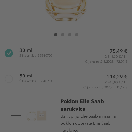
Elie Saab Le Parfum Lumière Eau de Parfum
Le Parfum Lumière Eau de Parfum
Le Parfum Lumière Eau de Parfum
Le Parfum Lumière Eau de Parfum
30 ml
75,49 €
Šifra artikla ES340707
2.516,30 € / 1 l
Cijena na 2.5.2025.: 72,99 €
50 ml
114,29 €
Šifra artikla ES340714
2.285,80 € / 1 l
Cijena na 2.5.2025.: 111,19 €
Poklon Elie Saab
narukvica
Uz kupnju Elie Saab mirisa na
poklon dobivate Elie Saab
narukvicu.