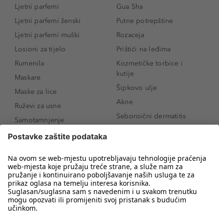
Ljetni parfemi
Gua Sha
Ljetni parfemi ženski
Putne potrepštine
Ljetni parfemi muški
Rozaceja
Losioni za tijelo
Prištići na leđima
Rumenila
Kozmetičke torbice i
kutije
Maskare
Šipkovo ulje
Maske za lice
Akne
Ruževi za usne
Seboroični dermatitis
Samotamnjenje
Pigmentne mrlje
Puderi
Vrećice ispod očiju
Proizvodi za njegu lica
Novo
Proizvodi za obrve
Koji mi parfem
Sunce i zaštita
odgovara?
Serumi za lice
Kako našminkati oči da
Proizvodi za čišćenje lica
izgledaju veće