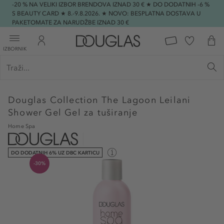
-20 % NA VELIKI IZBOR BRENDOVA IZNAD 30 € ★ DO DODATNIH -6 %
S BEAUTY CARD ★ 8.-9.8.2026. ★ NOVO: BESPLATNA DOSTAVA U
PAKETOMATE ZA NARUDŽBE IZNAD 30 €
IZBORNIK
Douglas Collection
The Lagoon Leilani
Shower Gel Gel za tuširanje
Home Spa
DO DODATNIH 6% UZ DBC KARTICU
-30%