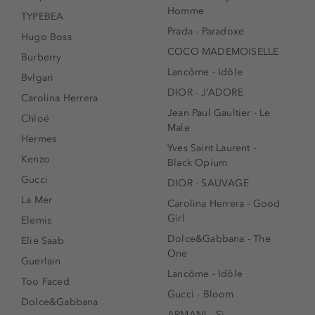
Homme
TYPEBEA
Prada - Paradoxe
Hugo Boss
COCO MADEMOISELLE
Burberry
Lancôme - Idôle
Bvlgari
DIOR - J’ADORE
Carolina Herrera
Jean Paul Gaultier - Le
Chloé
Male
Hermes
Yves Saint Laurent -
Kenzo
Black Opium
Gucci
DIOR - SAUVAGE
La Mer
Carolina Herrera - Good
Girl
Elemis
Dolce&Gabbana - The
Elie Saab
One
Guerlain
Lancôme - Idôle
Too Faced
Gucci - Bloom
Dolce&Gabbana
ARMANI - Sì