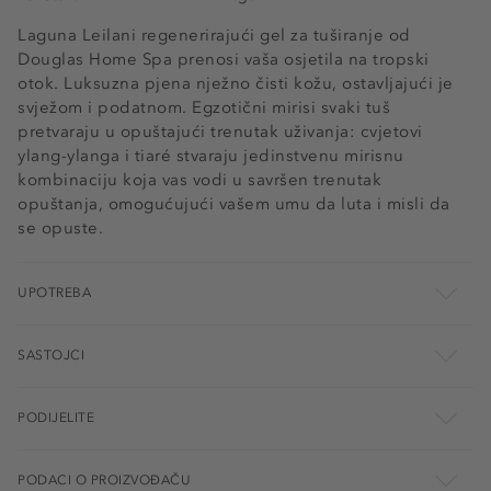
Laguna Leilani regenerirajući gel za tuširanje od
Douglas Home Spa prenosi vaša osjetila na tropski
otok. Luksuzna pjena nježno čisti kožu, ostavljajući je
svježom i podatnom. Egzotični mirisi svaki tuš
pretvaraju u opuštajući trenutak uživanja: cvjetovi
ylang-ylanga i tiaré stvaraju jedinstvenu mirisnu
kombinaciju koja vas vodi u savršen trenutak
opuštanja, omogućujući vašem umu da luta i misli da
se opuste.
UPOTREBA
SASTOJCI
PODIJELITE
PODACI O PROIZVOĐAČU