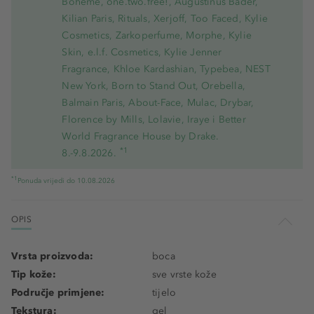
Bohème, one.two.free!, Augustinus Bader,
Kilian Paris, Rituals, Xerjoff, Too Faced, Kylie
Cosmetics, Zarkoperfume, Morphe, Kylie
Skin, e.l.f. Cosmetics, Kylie Jenner
Fragrance, Khloe Kardashian, Typebea, NEST
New York, Born to Stand Out, Orebella,
Balmain Paris, About-Face, Mulac, Drybar,
Florence by Mills, Lolavie, Iraye i Better
World Fragrance House by Drake.
*1
8.-9.8.2026.
*1
Ponuda vrijedi do 10.08.2026
OPIS
Vrsta proizvoda:
boca
Tip kože:
sve vrste kože
Područje primjene:
tijelo
Tekstura:
gel