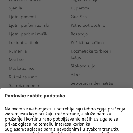
Sjenila
Kuperoza
Ljetni parfemi
Gua Sha
Ljetni parfemi ženski
Putne potrepštine
Ljetni parfemi muški
Rozaceja
Losioni za tijelo
Prištići na leđima
Rumenila
Kozmetičke torbice i
kutije
Maskare
Šipkovo ulje
Maske za lice
Akne
Ruževi za usne
Seboroični dermatitis
Samotamnjenje
Pigmentne mrlje
Puderi
Vrećice ispod očiju
Proizvodi za njegu lica
Novo
Proizvodi za obrve
Koji mi parfem
Sunce i zaštita
odgovara?
Serumi za lice
Kako našminkati oči da