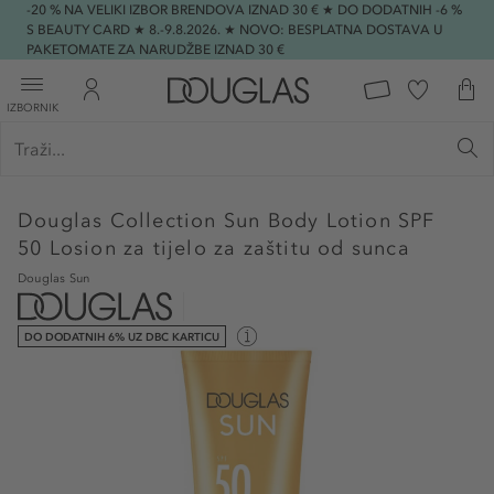
-20 % NA VELIKI IZBOR BRENDOVA IZNAD 30 € ★ DO DODATNIH -6 %
S BEAUTY CARD ★ 8.-9.8.2026. ★ NOVO: BESPLATNA DOSTAVA U
PAKETOMATE ZA NARUDŽBE IZNAD 30 €
IZBORNIK
Douglas Collection
Sun Body Lotion SPF
50 Losion za tijelo za zaštitu od sunca
Douglas Sun
DO DODATNIH 6% UZ DBC KARTICU