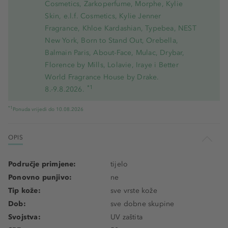
Cosmetics, Zarkoperfume, Morphe, Kylie
Skin, e.l.f. Cosmetics, Kylie Jenner
Fragrance, Khloe Kardashian, Typebea, NEST
New York, Born to Stand Out, Orebella,
Balmain Paris, About-Face, Mulac, Drybar,
Florence by Mills, Lolavie, Iraye i Better
World Fragrance House by Drake.
*1
8.-9.8.2026.
*1
Ponuda vrijedi do 10.08.2026
OPIS
Područje primjene:
tijelo
Ponovno punjivo:
ne
Tip kože:
sve vrste kože
Dob:
sve dobne skupine
Svojstva:
UV zaštita