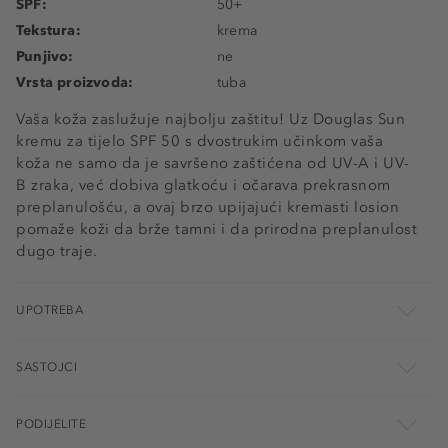
SPF:
50+
Tekstura:
krema
Punjivo:
ne
Vrsta proizvoda:
tuba
Vaša koža zaslužuje najbolju zaštitu! Uz Douglas Sun
kremu za tijelo SPF 50 s dvostrukim učinkom vaša
koža ne samo da je savršeno zaštićena od UV-A i UV-
B zraka, već dobiva glatkoću i očarava prekrasnom
preplanulošću, a ovaj brzo upijajući kremasti losion
pomaže koži da brže tamni i da prirodna preplanulost
dugo traje.
UPOTREBA
SASTOJCI
PODIJELITE