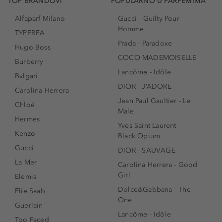
TOP BRANDOVI
POPULARNO U PARFEMIMA
Alfaparf Milano
Gucci - Guilty Pour
Homme
TYPEBEA
Prada - Paradoxe
Hugo Boss
COCO MADEMOISELLE
Burberry
Lancôme - Idôle
Bvlgari
DIOR - J’ADORE
Carolina Herrera
Jean Paul Gaultier - Le
Chloé
Male
Hermes
Yves Saint Laurent -
Kenzo
Black Opium
Gucci
DIOR - SAUVAGE
La Mer
Carolina Herrera - Good
Girl
Elemis
Dolce&Gabbana - The
Elie Saab
One
Guerlain
Lancôme - Idôle
Too Faced