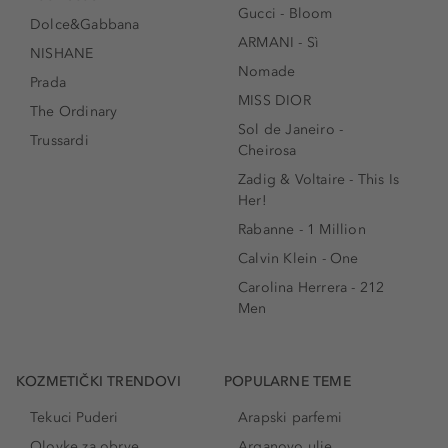
Gucci - Bloom
Dolce&Gabbana
ARMANI - Sì
NISHANE
Nomade
Prada
MISS DIOR
The Ordinary
Sol de Janeiro -
Trussardi
Cheirosa
Zadig & Voltaire - This Is
Her!
Rabanne - 1 Million
Calvin Klein - One
Carolina Herrera - 212
Men
KOZMETIČKI TRENDOVI
POPULARNE TEME
Tekuci Puderi
Arapski parfemi
Olovke za obrve
Arganovo ulje