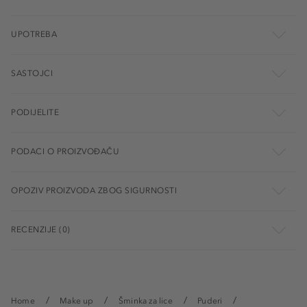
UPOTREBA
SASTOJCI
PODIJELITE
PODACI O PROIZVOĐAČU
OPOZIV PROIZVODA ZBOG SIGURNOSTI
RECENZIJE (0)
Home
Make up
Šminka za lice
Puderi