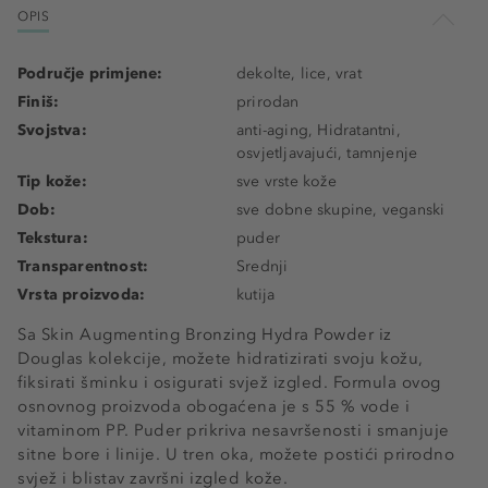
OPIS
Područje primjene:
dekolte, lice, vrat
Finiš:
prirodan
Svojstva:
anti-aging, Hidratantni,
osvjetljavajući, tamnjenje
Tip kože:
sve vrste kože
Dob:
sve dobne skupine, veganski
Tekstura:
puder
Transparentnost:
Srednji
Vrsta proizvoda:
kutija
Sa Skin Augmenting Bronzing Hydra Powder iz
Douglas kolekcije, možete hidratizirati svoju kožu,
fiksirati šminku i osigurati svjež izgled. Formula ovog
osnovnog proizvoda obogaćena je s 55 % vode i
vitaminom PP. Puder prikriva nesavršenosti i smanjuje
sitne bore i linije. U tren oka, možete postići prirodno
svjež i blistav završni izgled kože.