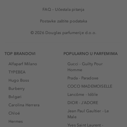
FAQ – Učestala pitanja
Postavke zaštite podataka
© 2026 Douglas parfumerije d.o.o.
TOP BRANDOVI
POPULARNO U PARFEMIMA
Alfaparf Milano
Gucci - Guilty Pour
Homme
TYPEBEA
Prada - Paradoxe
Hugo Boss
COCO MADEMOISELLE
Burberry
Lancôme - Idôle
Bvlgari
DIOR - J’ADORE
Carolina Herrera
Jean Paul Gaultier - Le
Chloé
Male
Hermes
Yves Saint Laurent -