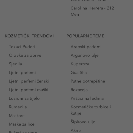
Carolina Herrera - 212
Men
KOZMETIČKI TRENDOVI
POPULARNE TEME
Tekuci Puderi
Arapski parfemi
Olovke za obrve
Arganovo ulje
Sjenila
Kuperoza
Ljetni parfemi
Gua Sha
Ljetni parfemi ženski
Putne potrepštine
Ljetni parfemi muški
Rozaceja
Losioni za tijelo
Prištići na leđima
Rumenila
Kozmetičke torbice i
kutije
Maskare
Šipkovo ulje
Maske za lice
Akne
Ruževi za usne