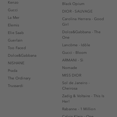
Kenzo
Black Opium
Gucci
DIOR - SAUVAGE
La Mer
Carolina Herrera - Good
Girl
Elemis
Dolce&Gabbana - The
Elie Saab
One
Guerlain
Lancôme - Idôle
Too Faced
Gucci - Bloom
Dolce&Gabbana
ARMANI - Sì
NISHANE
Nomade
Prada
MISS DIOR
The Ordinary
Sol de Janeiro -
Trussardi
Cheirosa
Zadig & Voltaire - This Is
Her!
Rabanne - 1 Million
Calvin Klein - One