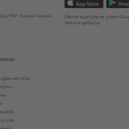
učuju PDV.
Troškovi dostave.
Otkrijte svijet ljepote putem Dou
mobilne aplikacije.
RISNIKE
ouglas web shop
oljstvu
rema
a
avilnik
ija robe
pitanja