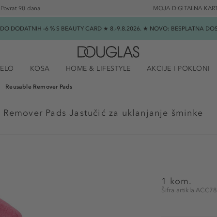
Povrat 90 dana
MOJA DIGITALNA KAR
★ DO DODATNIH -6 % S BEAUTY CARD ★ 8.-9.8.2026. ★ NOVO: BESPLATNA 
JELO
KOSA
HOME & LIFESTYLE
AKCIJE I POKLONI
Reusable Remover Pads
 Remover Pads Jastučić za uklanjanje šminke
1 kom.
Šifra artikla ACC