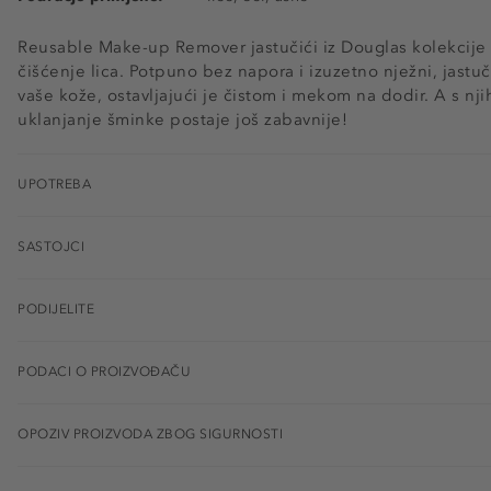
Reusable Make-up Remover jastučići iz Douglas kolekcije sa
čišćenje lica. Potpuno bez napora i izuzetno nježni, jastuč
vaše kože, ostavljajući je čistom i mekom na dodir. A s nj
uklanjanje šminke postaje još zabavnije!
UPOTREBA
SASTOJCI
PODIJELITE
PODACI O PROIZVOĐAČU
OPOZIV PROIZVODA ZBOG SIGURNOSTI