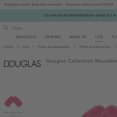
Besplatan uzorak / Besplatno zamatanje
Besplatna dostava iznad 70 EUR
-20 % NA VELIKI IZBOR BRENDOVA IZNAD 30 € 
BRANDOVI
PARFEMI
MAKE UP
LICE
TI
Home
Lice
Pribor za uljepšavanje
Pribor za čišćenje lica
Douglas Collection
Reusable