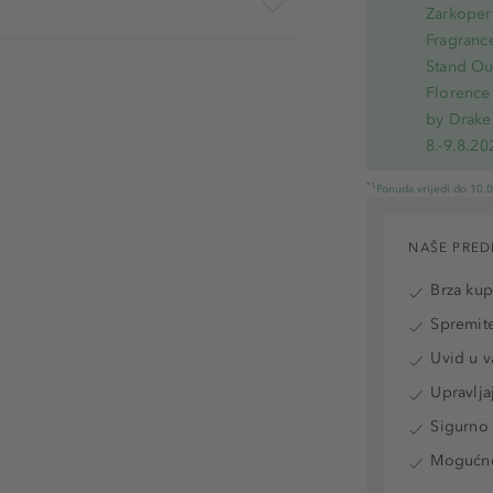
Zarkoperf
Fragranc
Stand Out
Florence 
by Drake
8.-9.8.20
*1
Ponuda vrijedi do 10.
NAŠE PRED
Brza ku
Spremite
Uvid u v
Upravlja
Sigurno 
Mogućnos