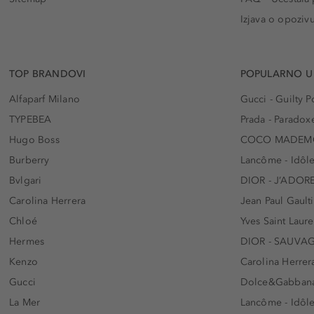
Izjava o opoziv
TOP BRANDOVI
POPULARNO U
Alfaparf Milano
Gucci - Guilty
TYPEBEA
Prada - Paradox
Hugo Boss
COCO MADEMO
Burberry
Lancôme - Idôl
Bvlgari
DIOR - J’ADOR
Carolina Herrera
Jean Paul Gaulti
Chloé
Yves Saint Laur
Hermes
DIOR - SAUVA
Kenzo
Carolina Herrer
Gucci
Dolce&Gabbana
La Mer
Lancôme - Idôl