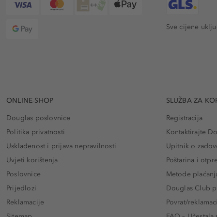
Sve cijene uklj
ONLINE-SHOP
SLUŽBA ZA KO
Douglas poslovnice
Registracija
Politika privatnosti
Kontaktirajte D
Usklađenost i prijava nepravilnosti
Upitnik o zadov
Uvjeti korištenja
Poštarina i otp
Poslovnice
Metode plaćanj
Prijedlozi
Douglas Club pr
Reklamacije
Povrat/reklamac
Sitemap
FAQ – Učestala 