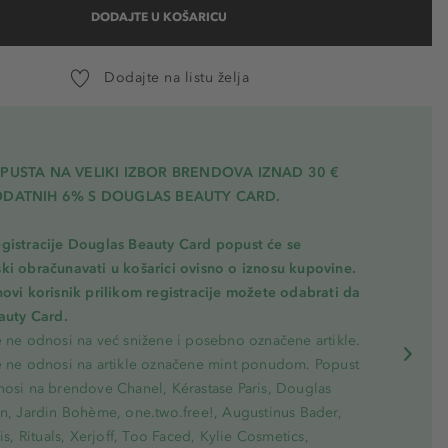
DODAJTE U KOŠARICU
Dodajte na listu želja
PUSTA NA VELIKI IZBOR BRENDOVA IZNAD 30 €
ODATNIH 6% S DOUGLAS BEAUTY CARD.
gistracije Douglas Beauty Card popust će se
ki obračunavati u košarici ovisno o iznosu kupovine.
novi korisnik prilikom registracije možete odabrati da
eauty Card.
e ne odnosi na već snižene i posebno označene artikle.
e ne odnosi na artikle označene mint ponudom. Popust
nosi na brendove Chanel, Kérastase Paris, Douglas
on, Jardin Bohème, one.two.free!, Augustinus Bader,
ris, Rituals, Xerjoff, Too Faced, Kylie Cosmetics,