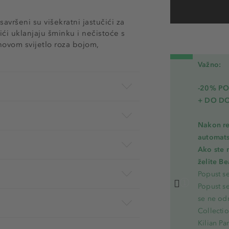
vršeni su višekratni jastučići za
ići uklanjaju šminku i nečistoće s
ihovom svijetlo roza bojom,
Važno:
-20% PO
+ DO D
Nakon re
automats
Ako ste 
želite B
Popust s
Popust s
se ne od
Collecti
Kilian Pa