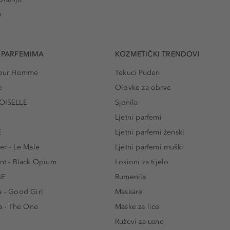
u
 PARFEMIMA
KOZMETIČKI TRENDOVI
 Pour Homme
Tekuci Puderi
e
Olovke za obrve
ISELLE
Sjenila
e
Ljetni parfemi
E
Ljetni parfemi ženski
er - Le Male
Ljetni parfemi muški
ent - Black Opium
Losioni za tijelo
GE
Rumenila
a - Good Girl
Maskare
 - The One
Maske za lice
e
Ruževi za usne