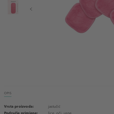
OPIS
Vrsta proizvoda:
jastučić
Područje primjene:
lice, oči, usne