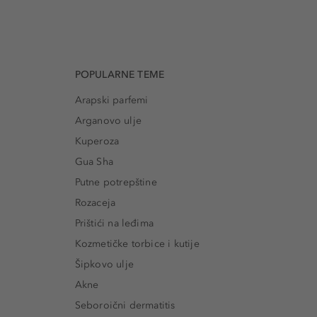
POPULARNE TEME
Arapski parfemi
Arganovo ulje
Kuperoza
Gua Sha
Putne potrepštine
Rozaceja
Prištići na leđima
Kozmetičke torbice i kutije
Šipkovo ulje
Akne
Seboroični dermatitis