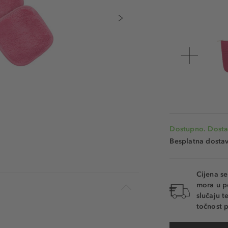
Dostupno. Dosta
Besplatna dosta
Cijena s
mora u p
slučaju 
točnost p