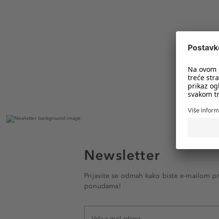
Newsletter
Prijavite se odmah kako biste e-mailom pr
ponudama!