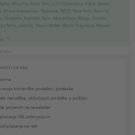
ume, Morphe, Kylie Skin, e.l.f. Cosmetics, Kylie Jenner
e, Khloe Kardashian, Typebea, NEST New York, Born to
, Orebella, Balmain Paris, About-Face, Mulac, Drybar,
by Mills, Lolavie, Iraye i Better World Fragrance House
.
*1
26.
08.2026
NOSTI ZA VAS
povina
 svoje korisničke podatke i postavke
aše narudžbe, uključujući podatke o pošiljci
jte prijavom na newsletter
plaćanje SSL enkripcijom
t plaćanja na rate