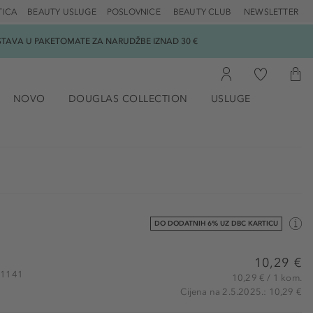
TICA
BEAUTY USLUGE
POSLOVNICE
BEAUTY CLUB
NEWSLETTER
DOSTAVA U PAKETOMATE ZA NARUDŽBE IZNAD 30 €
NOVO
DOUGLAS COLLECTION
USLUGE
DO DODATNIH 6% UZ DBC KARTICU
10,29 €
781141
10,29 € / 1 kom.
Cijena na 2.5.2025.: 10,29 €