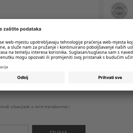
imali obavijesti o svim trendovima i
PRIJAVA