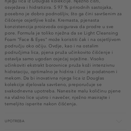
njegu lica iz Douglas kolekcije. Nježno čisti,
osvježava i hidratizira. S 97 % prirodnih sastojaka,
posebno je dobro podnošljiv, što ga čini savršenim za
čišćenje osjetljive kože. Kremasta, pjenasta
konzistencija proizvoda osigurava da prodre u sve
pore. Formula je toliko nježna da se Light Cleansing
Foam "Face & Eyes" može koristiti čak i na osjetljivom
području oko očiju. Ovdje, kao i na ostalim
područjima lica, pjena pruža učinkovito čišćenje i
ostavlja samo ugodan osjećaj svježine. Visoko
učinkoviti ekstrakt borovnice pruža koži intenzivnu
hidrataciju, optimalno je hidrira i čini je podatnom i
mekom. Da bi inovativna njega lica iz Douglas
kolekcije djelovala savršeno, preporučuje se
svakodnevna upotreba. Nanesite malu količinu pjene
na vlažno lice ujutro i navečer, nježno masirajte i
temeljito isperite nakon čišćenja.
UPOTREBA