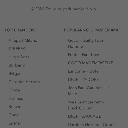
© 2026 Douglas parfumerije d.o.o.
TOP BRANDOVI
POPULARNO U PARFEMIMA
Alfaparf Milano
Gucci - Guilty Pour
Homme
TYPEBEA
Prada - Paradoxe
Hugo Boss
COCO MADEMOISELLE
Burberry
Lancôme - Idôle
Bvlgari
DIOR - J’ADORE
Carolina Herrera
Jean Paul Gaultier - Le
Chloé
Male
Hermes
Yves Saint Laurent -
Kenzo
Black Opium
Gucci
DIOR - SAUVAGE
La Mer
Carolina Herrera - Good