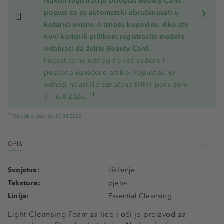
Nakon registracije Douglas Beauty Card
popust će se automatski obračunavati u
košarici ovisno o iznosu kupovine. Ako ste
novi korisnik prilikom registracije možete
odabrati da želite Beauty Card.
Popust se ne odnosi na već snižene i
posebno označene artikle. Popust se ne
odnosi na artikle označene MINT ponudom.
*1
3.-16.8.2026.
*1
Ponuda vrijedi do 17.08.2026
OPIS
Svojstva:
čišćenje
Tekstura:
pjena
Linija:
Essential Cleansing
Light Cleansing Foam za lice i oči je proizvod za