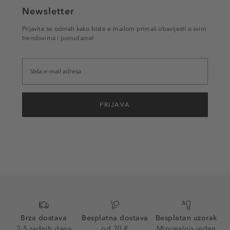
Newsletter
Prijavite se odmah kako biste e-mailom primali obavijesti o svim
trendovima i ponudama!
PRIJAVA
Brza dostava
Besplatna dostava
Besplatan uzorak
2-5 radnih dana
od 70 €
Minimalno jedan