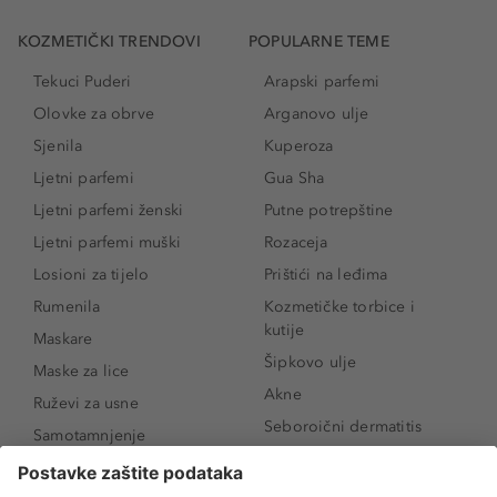
KOZMETIČKI TRENDOVI
POPULARNE TEME
Tekuci Puderi
Arapski parfemi
Olovke za obrve
Arganovo ulje
Sjenila
Kuperoza
Ljetni parfemi
Gua Sha
Ljetni parfemi ženski
Putne potrepštine
Ljetni parfemi muški
Rozaceja
Losioni za tijelo
Prištići na leđima
Rumenila
Kozmetičke torbice i
kutije
Maskare
Šipkovo ulje
Maske za lice
Akne
Ruževi za usne
Seboroični dermatitis
Samotamnjenje
Pigmentne mrlje
Puderi
Vrećice ispod očiju