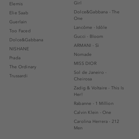
Girl
Elemis
Dolce&Gabbana - The
Elie Saab
One
Guerlain
Lancôme - Idôle
Too Faced
Gucci - Bloom
Dolce&Gabbana
ARMANI - Sì
NISHANE
Nomade
Prada
MISS DIOR
The Ordinary
Sol de Janeiro -
Trussardi
Cheirosa
Zadig & Voltaire - This Is
Her!
Rabanne - 1 Million
Calvin Klein - One
Carolina Herrera - 212
Men