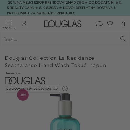
-20 % NA VELIKI IZBOR BRENDOVA IZNAD 30 € ★ DO DODATNIH -6 %
S BEAUTY CARD ★ 8.-9.8.2026. ★ NOVO: BESPLATNA DOSTAVA U
PAKETOMATE ZA NARUDŽBE IZNAD 30 €
IZBORNIK
Douglas Collection
La Residence
Seathalasso Hand Wash Tekući sapun
Home Spa
DO DODATNIH 6% UZ DBC KARTICU
-30%