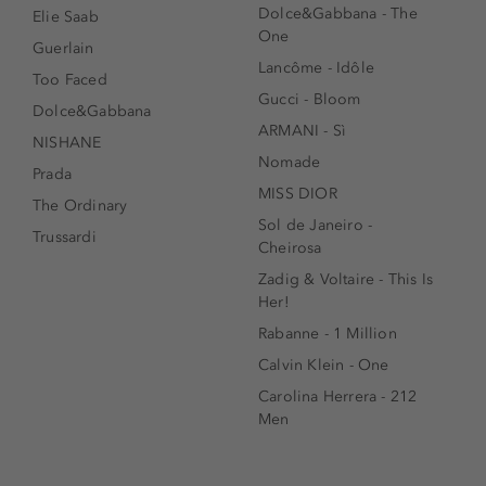
Dolce&Gabbana - The
Elie Saab
One
Guerlain
Lancôme - Idôle
Too Faced
Gucci - Bloom
Dolce&Gabbana
ARMANI - Sì
NISHANE
Nomade
Prada
MISS DIOR
The Ordinary
Sol de Janeiro -
Trussardi
Cheirosa
Zadig & Voltaire - This Is
Her!
Rabanne - 1 Million
Calvin Klein - One
Carolina Herrera - 212
Men