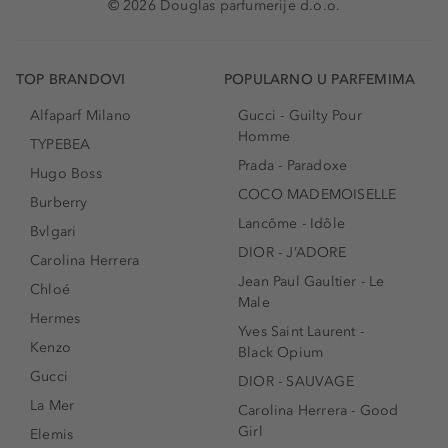
© 2026 Douglas parfumerije d.o.o.
TOP BRANDOVI
POPULARNO U PARFEMIMA
Alfaparf Milano
Gucci - Guilty Pour
Homme
TYPEBEA
Prada - Paradoxe
Hugo Boss
COCO MADEMOISELLE
Burberry
Lancôme - Idôle
Bvlgari
DIOR - J’ADORE
Carolina Herrera
Jean Paul Gaultier - Le
Chloé
Male
Hermes
Yves Saint Laurent -
Kenzo
Black Opium
Gucci
DIOR - SAUVAGE
La Mer
Carolina Herrera - Good
Girl
Elemis