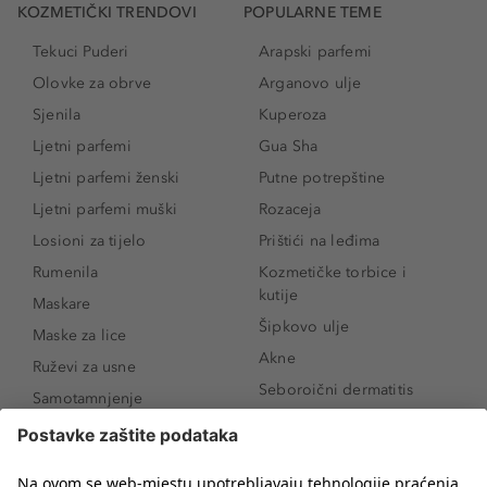
KOZMETIČKI TRENDOVI
POPULARNE TEME
Tekuci Puderi
Arapski parfemi
Olovke za obrve
Arganovo ulje
Sjenila
Kuperoza
Ljetni parfemi
Gua Sha
Ljetni parfemi ženski
Putne potrepštine
Ljetni parfemi muški
Rozaceja
Losioni za tijelo
Prištići na leđima
Rumenila
Kozmetičke torbice i
kutije
Maskare
Šipkovo ulje
Maske za lice
Akne
Ruževi za usne
Seboroični dermatitis
Samotamnjenje
Pigmentne mrlje
Puderi
Vrećice ispod očiju
Proizvodi za njegu lica
Novo