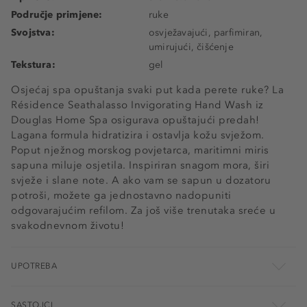
Područje primjene:
ruke
Svojstva:
osvježavajući, parfimiran,
umirujući, čišćenje
Tekstura:
gel
Osjećaj spa opuštanja svaki put kada perete ruke? La
Résidence Seathalasso Invigorating Hand Wash iz
Douglas Home Spa osigurava opuštajući predah!
Lagana formula hidratizira i ostavlja kožu svježom.
Poput nježnog morskog povjetarca, maritimni miris
sapuna miluje osjetila. Inspiriran snagom mora, širi
svježe i slane note. A ako vam se sapun u dozatoru
potroši, možete ga jednostavno nadopuniti
odgovarajućim refilom. Za još više trenutaka sreće u
svakodnevnom životu!
UPOTREBA
SASTOJCI