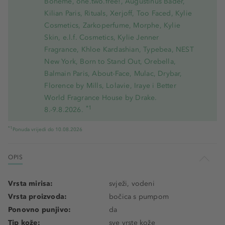
Bohème, one.two.free!, Augustinus Bader,
Kilian Paris, Rituals, Xerjoff, Too Faced, Kylie
Cosmetics, Zarkoperfume, Morphe, Kylie
Skin, e.l.f. Cosmetics, Kylie Jenner
Fragrance, Khloe Kardashian, Typebea, NEST
New York, Born to Stand Out, Orebella,
Balmain Paris, About-Face, Mulac, Drybar,
Florence by Mills, Lolavie, Iraye i Better
World Fragrance House by Drake.
*1
8.-9.8.2026.
*1
Ponuda vrijedi do 10.08.2026
OPIS
Vrsta mirisa:
svježi, vodeni
Vrsta proizvoda:
bočica s pumpom
Ponovno punjivo:
da
Tip kože:
sve vrste kože