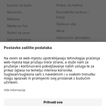
Losioni za tijelo
Prištići na leđima
Rumenila
Kozmetičke torbice i
kutije
Maskare
Šipkovo ulje
Maske za lice
Akne
Ruževi za usne
Seboroični dermatitis
Samotamnjenje
Pigmentne mrlje
Puderi
Vrećice ispod očiju
Proizvodi za njegu lica
Novo
Proizvodi za obrve
Koji mi parfem
Sunce i zaštita
odgovara?
Serumi za lice
Kako našminkati oči da
Proizvodi za čišćenje lica
izgledaju veće
Bronzeri
Šminkanje spuštenih
kapaka
Anti-age serumi za lice
Kako ukloniti mitesere