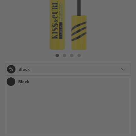
Douglas Collection Kiss & Curl Mascara Extreme Waterp
Kiss & Curl Mascara Extreme Waterproof
Kiss & Curl Mascara Extreme Waterproof
Kiss & Curl Mascara Extreme Waterproof
%
Black
Black
12.5 ml
9,09 €
Šifra artikla DMU98217
727,20 € / 1 l
Najniža cijena u posljednjih 30 dana 12,99 €
UŠTEDITE -30%
Cijena na 2.5.2025.: 12,99 €