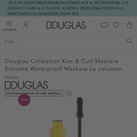
-20 % NA VELIKI IZBOR BRENDOVA IZNAD 30 € ★ DO DODATNIH -6 %
S BEAUTY CARD ★ 8.-9.8.2026. ★ NOVO: BESPLATNA DOSTAVA U
PAKETOMATE ZA NARUDŽBE IZNAD 30 €
IZBORNIK
Douglas Collection
Kiss & Curl Mascara
Extreme Waterproof Maskara za volumen
Maskare
DO DODATNIH 6% UZ DBC KARTICU
-30%