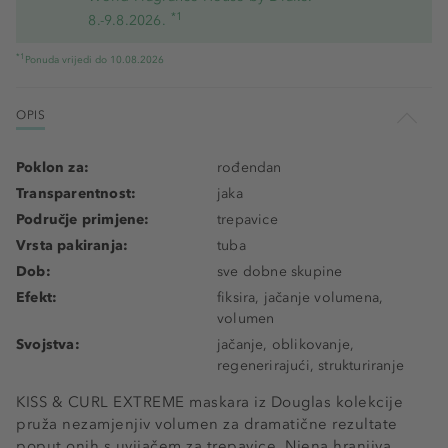
*1
8.-9.8.2026.
*1
Ponuda vrijedi do 10.08.2026
OPIS
Poklon za:
rođendan
Transparentnost:
jaka
Područje primjene:
trepavice
Vrsta pakiranja:
tuba
Dob:
sve dobne skupine
Efekt:
fiksira, jačanje volumena,
volumen
Svojstva:
jačanje, oblikovanje,
regenerirajući, strukturiranje
KISS & CURL EXTREME maskara iz Douglas kolekcije
pruža nezamjenjiv volumen za dramatične rezultate
poput onih s uvijačem za trepavice. Njena hranjiva