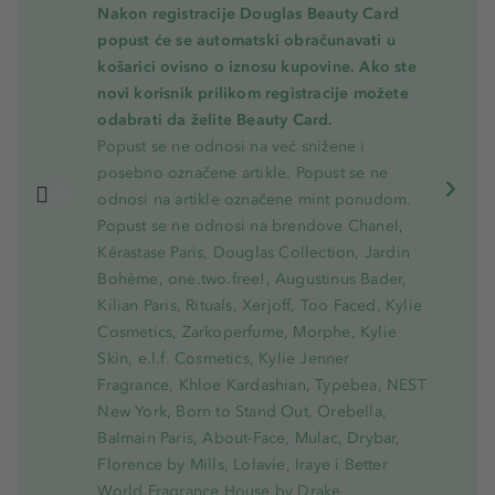
Nakon registracije Douglas Beauty Card
popust će se automatski obračunavati u
košarici ovisno o iznosu kupovine. Ako ste
novi korisnik prilikom registracije možete
odabrati da želite Beauty Card.
Popust se ne odnosi na već snižene i
posebno označene artikle. Popust se ne
odnosi na artikle označene mint ponudom.
Popust se ne odnosi na brendove Chanel,
Kérastase Paris, Douglas Collection, Jardin
Bohème, one.two.free!, Augustinus Bader,
Kilian Paris, Rituals, Xerjoff, Too Faced, Kylie
Cosmetics, Zarkoperfume, Morphe, Kylie
Skin, e.l.f. Cosmetics, Kylie Jenner
Fragrance, Khloe Kardashian, Typebea, NEST
New York, Born to Stand Out, Orebella,
Balmain Paris, About-Face, Mulac, Drybar,
Florence by Mills, Lolavie, Iraye i Better
World Fragrance House by Drake.