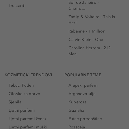
Sol de Janeiro -
Trussardi
Cheirosa
Zadig & Voltaire - This Is
Her!
Rabanne - 1 Million
Calvin Klein - One
Carolina Herrera - 212
Men
KOZMETIČKI TRENDOVI
POPULARNE TEME
Tekuci Puderi
Arapski parfemi
Olovke za obrve
Arganovo ulje
Sjenila
Kuperoza
Ljetni parfemi
Gua Sha
Ljetni parfemi ženski
Putne potrepštine
Ljetni parfemi muški
Rozaceja