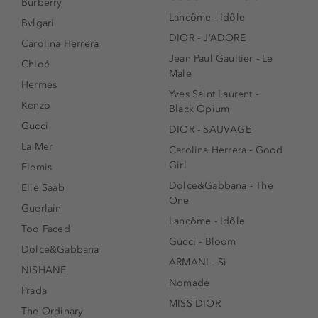
Burberry
Lancôme - Idôle
Bvlgari
DIOR - J’ADORE
Carolina Herrera
Jean Paul Gaultier - Le
Chloé
Male
Hermes
Yves Saint Laurent -
Kenzo
Black Opium
Gucci
DIOR - SAUVAGE
La Mer
Carolina Herrera - Good
Girl
Elemis
Dolce&Gabbana - The
Elie Saab
One
Guerlain
Lancôme - Idôle
Too Faced
Gucci - Bloom
Dolce&Gabbana
ARMANI - Sì
NISHANE
Nomade
Prada
MISS DIOR
The Ordinary