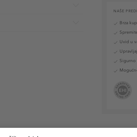
NAŠE PRED
Brza ku
Spremite
Uvid u v
Upravlja
Sigurno 
Mogućnos