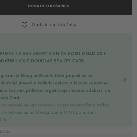
DODAJTE U KOŠARICU
Dodajte na listu želja
OPUSTA NA SAV ASORTIMAN ZA KOSU
IZNAD 30 €
ODATNIH 6% S DOUGLAS BEAUTY CARD.
gistracije Douglas Beauty Card popust će se
ki obračunavati u košarici ovisno o iznosu kupovine.
novi korisnik prilikom registracije možete odabrati da
eauty Card.
e ne odnosi na već snižene i posebno označene artikle.
e ne odnosi na artikle označene MINT ponudom.
*1
026.
08.2026