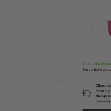
Dostupno. Dosta
Besplatna dosta
Cijena s
mora u p
slučaju 
točnost p