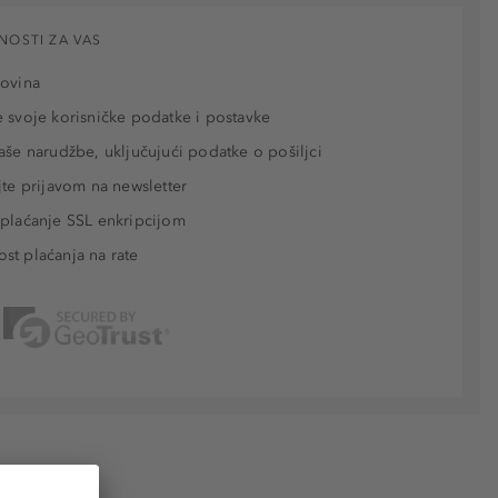
NOSTI ZA VAS
povina
 svoje korisničke podatke i postavke
aše narudžbe, uključujući podatke o pošiljci
jte prijavom na newsletter
plaćanje SSL enkripcijom
t plaćanja na rate