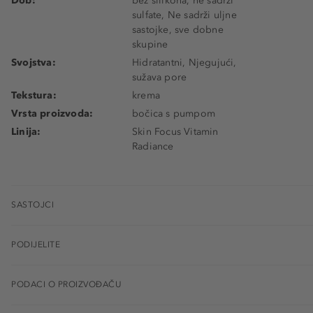
Dob:
bez silikona, ne sadrži
sulfate, Ne sadrži uljne
sastojke, sve dobne
skupine
Svojstva:
Hidratantni, Njegujući,
sužava pore
Tekstura:
krema
Vrsta proizvoda:
bočica s pumpom
Linija:
Skin Focus Vitamin
Radiance
SASTOJCI
PODIJELITE
PODACI O PROIZVOĐAČU