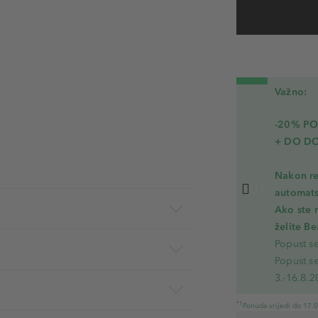
Važno:
-20% P
+ DO D
Nakon re
automats
Ako ste 
želite B
Popust s
Popust s
3.-16.8.2
*1
Ponuda vrijedi do 17.