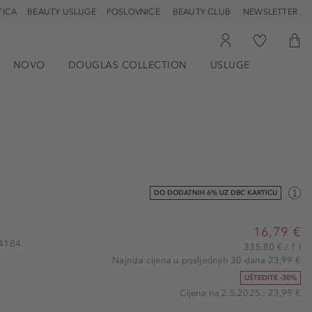
TICA
BEAUTY USLUGE
POSLOVNICE
BEAUTY CLUB
NEWSLETTER
NOVO
DOUGLAS COLLECTION
USLUGE
DO DODATNIH 6% UZ DBC KARTICU
16,79 €
14184
335,80 € / 1 l
Najniža cijena u posljednjih 30 dana 23,99 €
UŠTEDITE -30%
Cijena na 2.5.2025.: 23,99 €