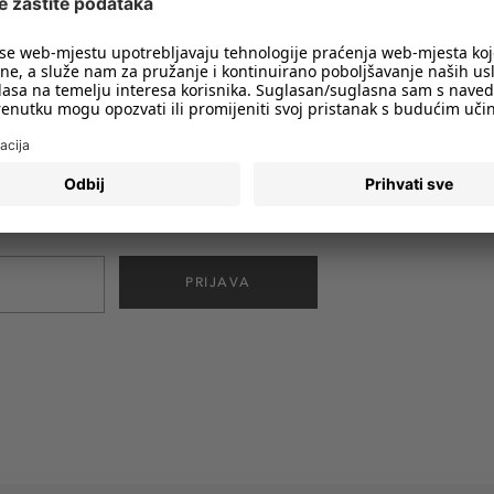
imali obavijesti o svim trendovima i
PRIJAVA