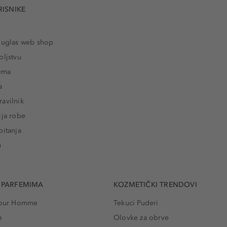
RISNIKE
ouglas web shop
oljstvu
rema
a
avilnik
ija robe
pitanja
u
 PARFEMIMA
KOZMETIČKI TRENDOVI
 Pour Homme
Tekuci Puderi
e
Olovke za obrve