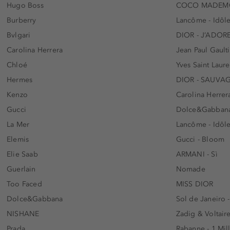
Hugo Boss
COCO MADEMO
Burberry
Lancôme - Idôl
Bvlgari
DIOR - J’ADOR
Carolina Herrera
Jean Paul Gaulti
Chloé
Yves Saint Laur
Hermes
DIOR - SAUVA
Kenzo
Carolina Herrer
Gucci
Dolce&Gabbana
La Mer
Lancôme - Idôl
Elemis
Gucci - Bloom
Elie Saab
ARMANI - Sì
Guerlain
Nomade
Too Faced
MISS DIOR
Dolce&Gabbana
Sol de Janeiro 
NISHANE
Zadig & Voltaire
Prada
Rabanne - 1 Mil