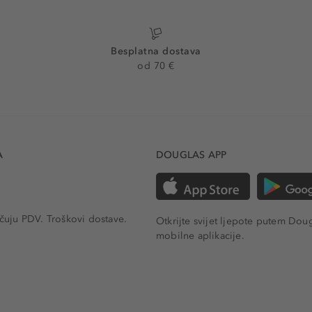
Besplatna dostava
od 70 €
A
DOUGLAS APP
učuju PDV.
Troškovi dostave.
Otkrijte svijet ljepote putem Dou
mobilne aplikacije.