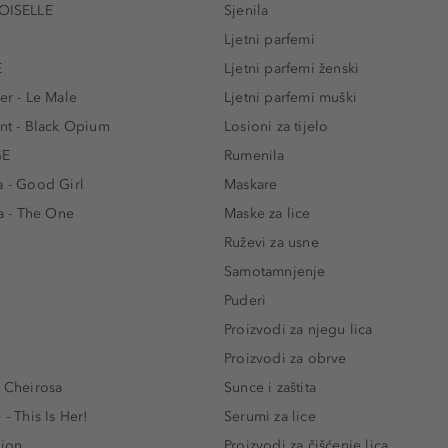
ISELLE
Sjenila
e
Ljetni parfemi
E
Ljetni parfemi ženski
er - Le Male
Ljetni parfemi muški
ent - Black Opium
Losioni za tijelo
GE
Rumenila
a - Good Girl
Maskare
 - The One
Maske za lice
e
Ruževi za usne
Samotamnjenje
Puderi
Proizvodi za njegu lica
Proizvodi za obrve
- Cheirosa
Sunce i zaštita
 - This Is Her!
Serumi za lice
lion
Proizvodi za čišćenje lica