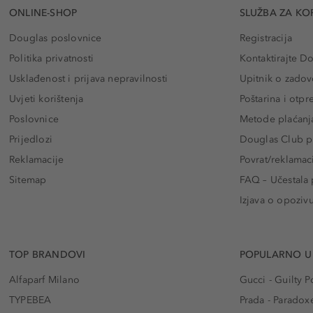
ONLINE-SHOP
SLUŽBA ZA KO
Douglas poslovnice
Registracija
Politika privatnosti
Kontaktirajte D
Usklađenost i prijava nepravilnosti
Upitnik o zadov
Uvjeti korištenja
Poštarina i otp
Poslovnice
Metode plaćanj
Prijedlozi
Douglas Club pr
Reklamacije
Povrat/reklamac
Sitemap
FAQ – Učestala 
Izjava o opoziv
TOP BRANDOVI
POPULARNO U
Alfaparf Milano
Gucci - Guilty
TYPEBEA
Prada - Paradox