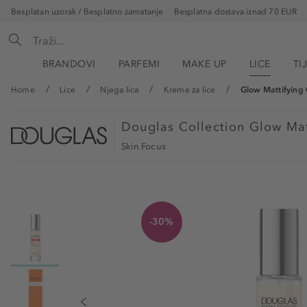
Besplatan uzorak / Besplatno zamatanje
Besplatna dostava iznad 70 EUR
BRANDOVI
PARFEMI
MAKE UP
LICE
TI
Home
Lice
Njega lica
Kreme za lice
Glow Mattifying
Douglas Collection
Glow Mat
Skin Focus
-30%