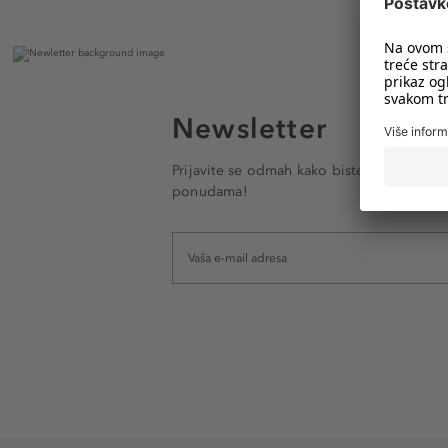
Newsletter
Prijavite se odmah kako biste e-mailom pr
ponudama!