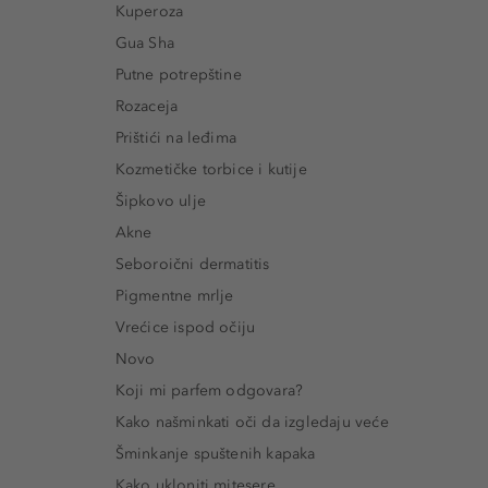
Kuperoza
Gua Sha
Putne potrepštine
Rozaceja
Prištići na leđima
Kozmetičke torbice i kutije
Šipkovo ulje
Akne
Seboroični dermatitis
Pigmentne mrlje
Vrećice ispod očiju
Novo
Koji mi parfem odgovara?
Kako našminkati oči da izgledaju veće
Šminkanje spuštenih kapaka
Kako ukloniti mitesere