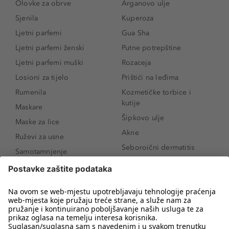
Olovke za obrve
Arganovo ulje
Sjenila
Kuperoza
Ljetni parfemi
Gua Sha
Ljetni parfemi ženski
Putne potrepštine
Ljetni parfemi muški
Rozaceja
Losioni za tijelo
Prištići na leđima
Rumenila
Kozmetičke torbice i
kutije
Maskare
Šipkovo ulje
Maske za lice
Akne
Ruževi za usne
Seboroični dermatitis
Samotamnjenje
Pigmentne mrlje
Puderi
Vrećice ispod očiju
Proizvodi za njegu lica
Novo
Proizvodi za obrve
Koji mi parfem
Sunce i zaštita
odgovara?
Serumi za lice