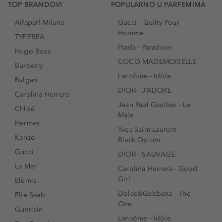
TOP BRANDOVI
POPULARNO U PARFEMIMA
Alfaparf Milano
Gucci - Guilty Pour
Homme
TYPEBEA
Prada - Paradoxe
Hugo Boss
COCO MADEMOISELLE
Burberry
Lancôme - Idôle
Bvlgari
DIOR - J’ADORE
Carolina Herrera
Jean Paul Gaultier - Le
Chloé
Male
Hermes
Yves Saint Laurent -
Kenzo
Black Opium
Gucci
DIOR - SAUVAGE
La Mer
Carolina Herrera - Good
Girl
Elemis
Dolce&Gabbana - The
Elie Saab
One
Guerlain
Lancôme - Idôle