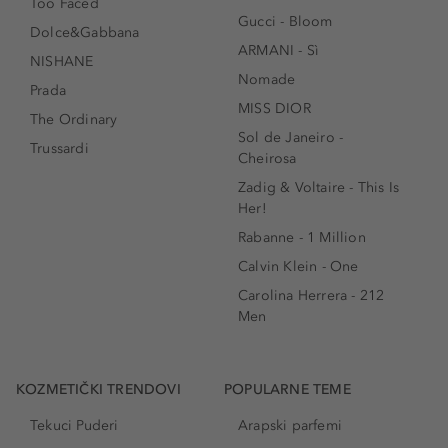
Too Faced
Gucci - Bloom
Dolce&Gabbana
ARMANI - Sì
NISHANE
Nomade
Prada
MISS DIOR
The Ordinary
Sol de Janeiro -
Trussardi
Cheirosa
Zadig & Voltaire - This Is
Her!
Rabanne - 1 Million
Calvin Klein - One
Carolina Herrera - 212
Men
KOZMETIČKI TRENDOVI
POPULARNE TEME
Tekuci Puderi
Arapski parfemi