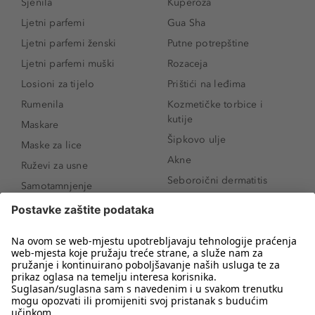
Sjenila
Kuperoza
Ljetni parfemi
Gua Sha
Ljetni parfemi ženski
Putne potrepštine
Ljetni parfemi muški
Rozaceja
Losioni za tijelo
Prištići na leđima
Rumenila
Kozmetičke torbice i
kutije
Maskare
Šipkovo ulje
Maske za lice
Akne
Ruževi za usne
Seboroični dermatitis
Samotamnjenje
Pigmentne mrlje
Puderi
Vrećice ispod očiju
Proizvodi za njegu lica
Novo
Proizvodi za obrve
Koji mi parfem
Sunce i zaštita
odgovara?
Serumi za lice
Kako našminkati oči da
Proizvodi za čišćenje lica
izgledaju veće