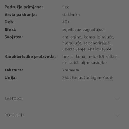
Područje primjene:
lice
Vrsta pakiranja:
staklenka
Dob:
40+
Efekt:
svjetlucav, zaglađujući
Svojstva:
anti-aging, konsolidirajuće,
njegujuće, regenerirajući,
učvršćivanje, vitalizirajuće
Karakteristike proizvoda:
bez silikona, ne sadrži sulfate,
ne sadrži uljne sastojke
Tekstura:
kremasta
Linija:
Skin Focus Collagen Youth
SASTOJCI
PODIJELITE