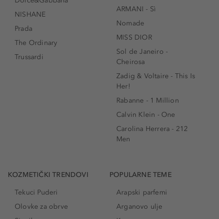
Dolce&Gabbana
ARMANI - Sì
NISHANE
Nomade
Prada
MISS DIOR
The Ordinary
Sol de Janeiro -
Trussardi
Cheirosa
Zadig & Voltaire - This Is
Her!
Rabanne - 1 Million
Calvin Klein - One
Carolina Herrera - 212
Men
KOZMETIČKI TRENDOVI
POPULARNE TEME
Tekuci Puderi
Arapski parfemi
Olovke za obrve
Arganovo ulje