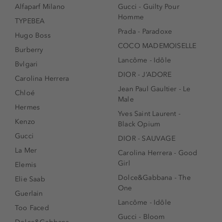
Alfaparf Milano
Gucci - Guilty Pour
Homme
TYPEBEA
Prada - Paradoxe
Hugo Boss
COCO MADEMOISELLE
Burberry
Lancôme - Idôle
Bvlgari
DIOR - J’ADORE
Carolina Herrera
Jean Paul Gaultier - Le
Chloé
Male
Hermes
Yves Saint Laurent -
Kenzo
Black Opium
Gucci
DIOR - SAUVAGE
La Mer
Carolina Herrera - Good
Girl
Elemis
Dolce&Gabbana - The
Elie Saab
One
Guerlain
Lancôme - Idôle
Too Faced
Gucci - Bloom