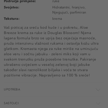
Područje primjene:
ruke
Svojstva:
Hidratantni, hranjivo,
Njegujući, parfimiran
Tekstura:
krema
Vaš poticaj za sreću kod kuće i u pokretu, Aloe
Breeze krema za ruke iz Douglas Blossom! Njena
lagana formula brzo se upija bez osjećaja masnoće,
pruža intenzivnu vlažnost rukama i ostavlja kožu ultra
glatkom. Kremasta njega za ruke miriše na umirujuću
aloe veru i sočnu jabuku - zeleni miks koji vam u
svakom trenutku pruža posebne trenutke. Pakiranje
ukrašeno cvijećem u veseloj zelenoj boji jabuke
također slavi raznolikost biljaka i voća te stvara
pozitivne vibracije. Napravljeno sa 100 % sreće!
UPOTREBA
SASTOJCI