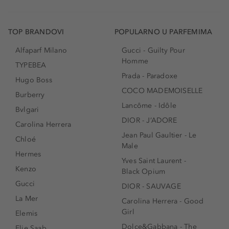
TOP BRANDOVI
POPULARNO U PARFEMIMA
Alfaparf Milano
Gucci - Guilty Pour
Homme
TYPEBEA
Prada - Paradoxe
Hugo Boss
COCO MADEMOISELLE
Burberry
Lancôme - Idôle
Bvlgari
DIOR - J’ADORE
Carolina Herrera
Jean Paul Gaultier - Le
Chloé
Male
Hermes
Yves Saint Laurent -
Kenzo
Black Opium
Gucci
DIOR - SAUVAGE
La Mer
Carolina Herrera - Good
Girl
Elemis
Dolce&Gabbana - The
Elie Saab