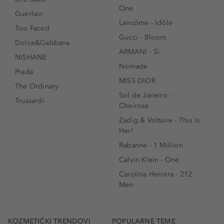
One
Guerlain
Lancôme - Idôle
Too Faced
Gucci - Bloom
Dolce&Gabbana
ARMANI - Sì
NISHANE
Nomade
Prada
MISS DIOR
The Ordinary
Sol de Janeiro -
Trussardi
Cheirosa
Zadig & Voltaire - This Is
Her!
Rabanne - 1 Million
Calvin Klein - One
Carolina Herrera - 212
Men
KOZMETIČKI TRENDOVI
POPULARNE TEME