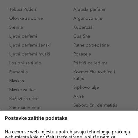
Tekuci Puderi
Arapski parfemi
Olovke za obrve
Arganovo ulje
Sjenila
Kuperoza
Ljetni parfemi
Gua Sha
Ljetni parfemi ženski
Putne potrepštine
Ljetni parfemi muški
Rozaceja
Losioni za tijelo
Prištići na leđima
Rumenila
Kozmetičke torbice i
kutije
Maskare
Šipkovo ulje
Maske za lice
Akne
Ruževi za usne
Seboroični dermatitis
Samotamnjenje
Pigmentne mrlje
Puderi
Vrećice ispod očiju
Proizvodi za njegu lica
Novo
Proizvodi za obrve