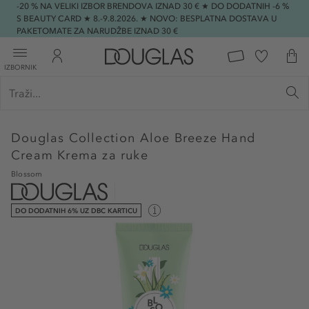
-20 % NA VELIKI IZBOR BRENDOVA IZNAD 30 € ★ DO DODATNIH -6 %
S BEAUTY CARD ★ 8.-9.8.2026. ★ NOVO: BESPLATNA DOSTAVA U
PAKETOMATE ZA NARUDŽBE IZNAD 30 €
IZBORNIK
Douglas Collection
Aloe Breeze Hand
Cream Krema za ruke
Blossom
DO DODATNIH 6% UZ DBC KARTICU