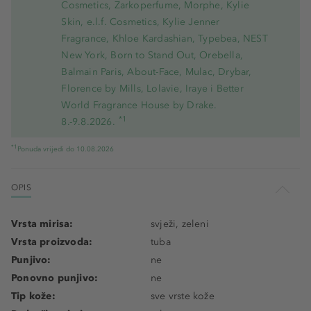
Cosmetics, Zarkoperfume, Morphe, Kylie
Skin, e.l.f. Cosmetics, Kylie Jenner
Fragrance, Khloe Kardashian, Typebea, NEST
New York, Born to Stand Out, Orebella,
Balmain Paris, About-Face, Mulac, Drybar,
Florence by Mills, Lolavie, Iraye i Better
World Fragrance House by Drake.
*1
8.-9.8.2026.
*1
Ponuda vrijedi do 10.08.2026
OPIS
Vrsta mirisa:
svježi, zeleni
Vrsta proizvoda:
tuba
Punjivo:
ne
Ponovno punjivo:
ne
Tip kože:
sve vrste kože