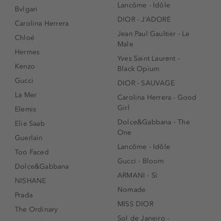
Lancôme - Idôle
Bvlgari
DIOR - J’ADORE
Carolina Herrera
Jean Paul Gaultier - Le
Chloé
Male
Hermes
Yves Saint Laurent -
Kenzo
Black Opium
Gucci
DIOR - SAUVAGE
La Mer
Carolina Herrera - Good
Girl
Elemis
Dolce&Gabbana - The
Elie Saab
One
Guerlain
Lancôme - Idôle
Too Faced
Gucci - Bloom
Dolce&Gabbana
ARMANI - Sì
NISHANE
Nomade
Prada
MISS DIOR
The Ordinary
Sol de Janeiro -