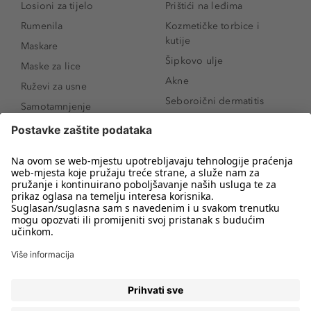
Losioni za tijelo
Prištići na leđima
Rumenila
Kozmetičke torbice i
kutije
Maskare
Šipkovo ulje
Maske za lice
Akne
Ruževi za usne
Seboroični dermatitis
Samotamnjenje
Pigmentne mrlje
Puderi
Vrećice ispod očiju
Proizvodi za njegu lica
Novo
Proizvodi za obrve
Koji mi parfem
Sunce i zaštita
odgovara?
Serumi za lice
Kako našminkati oči da
Proizvodi za čišćenje lica
izgledaju veće
Bronzeri
Šminkanje spuštenih
kapaka
Anti-age serumi za lice
Kako ukloniti mitesere
Dermaplaning