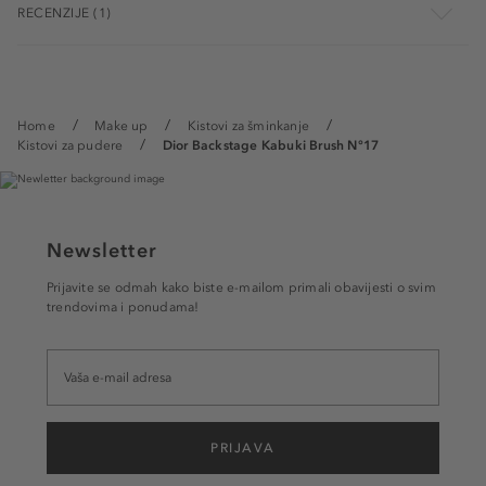
RECENZIJE (1)
Home
Make up
Kistovi za šminkanje
Kistovi za pudere
Dior Backstage Kabuki Brush N°17
Newsletter
Prijavite se odmah kako biste e-mailom primali obavijesti o svim
trendovima i ponudama!
PRIJAVA