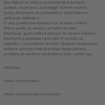
Dior Kabuki je četkica za nanošenje brončanih
pudera, inspirirana „backstage” duhom modnih
revija, dizajnirana za jednostavnu, besprijekornu
aplikaciju makeup-a.
U ultra praktičnom formatu koji se može uvlačiti.
Dozira puder za idealan, prirodni rezultat.
Zaobljena, gusta četkica pokupit će idealnu količinu
brončanih pigmenata i prenijeti ih na kožu za
zaglađen i ravnomjeran rezultat. Njegova nevjerojatno
mekana, prirodna vlakna pružaju besprijekornu
primjenu za savršeno ujednačenu boju i zdravi sjaj.
UPOTREBA
PODACI O PROIZVOĐAČU
OPOZIV PROIZVODA ZBOG SIGURNOSTI