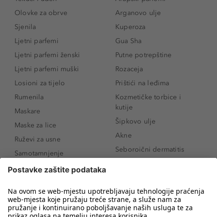
Olovke za obrve
Arganovo ulje
Sjenila
Kuperoza
Ljetni parfemi
Gua Sha
Ljetni parfemi ženski
Putne potrepštine
Ljetni parfemi muški
Rozaceja
Losioni za tijelo
Prištići na leđima
Rumenila
Kozmetičke torbice i
kutije
Maskare
Šipkovo ulje
Maske za lice
Akne
Ruževi za usne
Seboroični dermatitis
Samotamnjenje
Pigmentne mrlje
Puderi
Vrećice ispod očiju
Proizvodi za njegu lica
Novo
Proizvodi za obrve
Koji mi parfem
Sunce i zaštita
odgovara?