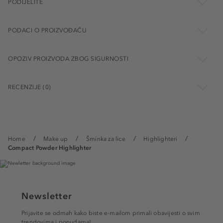
PODIJELITE
PODACI O PROIZVOĐAČU
OPOZIV PROIZVODA ZBOG SIGURNOSTI
RECENZIJE (0)
Home
Make up
Šminka za lice
Highlighteri
Compact Powder Highlighter
Newsletter
Prijavite se odmah kako biste e-mailom primali obavijesti o svim
trendovima i ponudama!