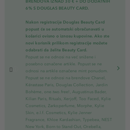
BRENDOVA IZNAD 30 € + DO DODATNIH
6% S DOUGLAS BEAUTY CARD.
Nakon registracije Douglas Beauty Card
popust će se automatski obračunavati u
košarici ovisno o iznosu kupovine. Ako ste
novi korisnik prilikom registracije možete
odabrati da želite Beauty Card.
Popust se ne odnosi na već snižene i
posebno označene artikle. Popust se ne
odnosi na artikle označene mint ponudom.
Popust se ne odnosi na brendove Chanel,
Kérastase Paris, Douglas Collection, Jardin
Bohème, one.two.free!, Augustinus Bader,
Kilian Paris, Rituals, Xerjoff, Too Faced, Kylie
Cosmetics, Zarkoperfume, Morphe, Kylie
Skin, e.l.f. Cosmetics, Kylie Jenner
Fragrance, Khloe Kardashian, Typebea, NEST
New York, Born to Stand Out, Orebella,