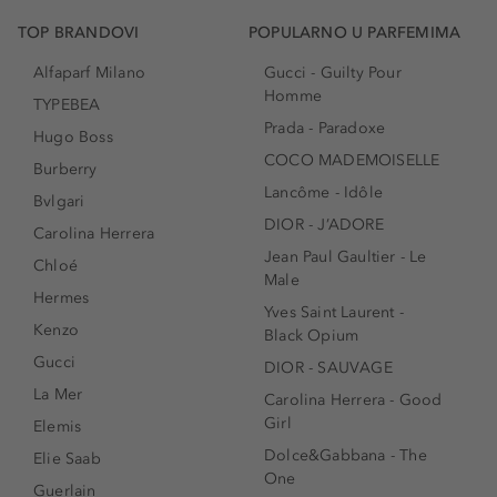
TOP BRANDOVI
POPULARNO U PARFEMIMA
Alfaparf Milano
Gucci - Guilty Pour
Homme
TYPEBEA
Prada - Paradoxe
Hugo Boss
COCO MADEMOISELLE
Burberry
Lancôme - Idôle
Bvlgari
DIOR - J’ADORE
Carolina Herrera
Jean Paul Gaultier - Le
Chloé
Male
Hermes
Yves Saint Laurent -
Kenzo
Black Opium
Gucci
DIOR - SAUVAGE
La Mer
Carolina Herrera - Good
Girl
Elemis
Dolce&Gabbana - The
Elie Saab
One
Guerlain