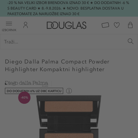
-20 % NA VELIKI IZBOR BRENDOVA IZNAD 30 € ★ DO DODATNIH -6 %
S BEAUTY CARD ★ 8.-9.8.2026. ★ NOVO: BESPLATNA DOSTAVA U
PAKETOMATE ZA NARUDŽBE IZNAD 30 €
IZBORNIK
Diego Dalla Palma
Compact Powder
Highlighter Kompaktni highlighter
DO DODATNIH 6% UZ DBC KARTICU
-40%