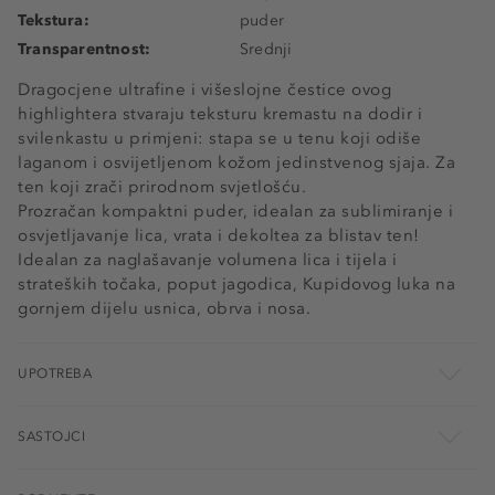
Tekstura:
puder
Transparentnost:
Srednji
Dragocjene ultrafine i višeslojne čestice ovog
highlightera stvaraju teksturu kremastu na dodir i
svilenkastu u primjeni: stapa se u tenu koji odiše
laganom i osvijetljenom kožom jedinstvenog sjaja. Za
ten koji zrači prirodnom svjetlošću.
Prozračan kompaktni puder, idealan za sublimiranje i
osvjetljavanje lica, vrata i dekoltea za blistav ten!
Idealan za naglašavanje volumena lica i tijela i
strateških točaka, poput jagodica, Kupidovog luka na
gornjem dijelu usnica, obrva i nosa.
UPOTREBA
SASTOJCI