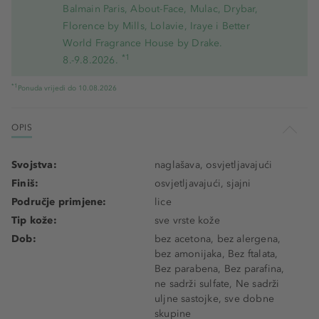
Balmain Paris, About-Face, Mulac, Drybar,
Florence by Mills, Lolavie, Iraye i Better
World Fragrance House by Drake.
*1
8.-9.8.2026.
*1
Ponuda vrijedi do 10.08.2026
OPIS
Svojstva:
naglašava, osvjetljavajući
Finiš:
osvjetljavajući, sjajni
Područje primjene:
lice
Tip kože:
sve vrste kože
Dob:
bez acetona, bez alergena,
bez amonijaka, Bez ftalata,
Bez parabena, Bez parafina,
ne sadrži sulfate, Ne sadrži
uljne sastojke, sve dobne
skupine