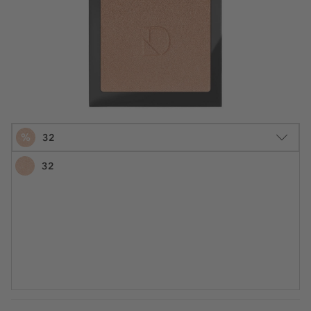
%
32
32
10 g
18,71 €
Šifra artikla DF110132
1.871,00 € / 1 kg
Najniža cijena u posljednjih 30 dana 31,19 €
UŠTEDITE -40%
Cijena na 2.5.2025.: 31,19 €