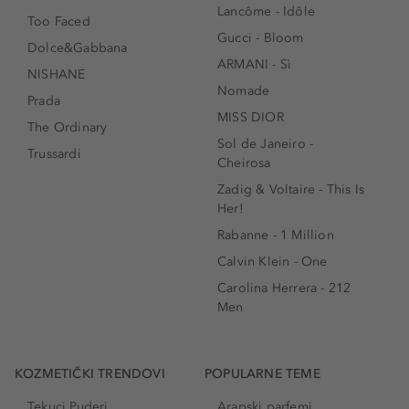
Lancôme - Idôle
Too Faced
Gucci - Bloom
Dolce&Gabbana
ARMANI - Sì
NISHANE
Nomade
Prada
MISS DIOR
The Ordinary
Sol de Janeiro -
Trussardi
Cheirosa
Zadig & Voltaire - This Is
Her!
Rabanne - 1 Million
Calvin Klein - One
Carolina Herrera - 212
Men
KOZMETIČKI TRENDOVI
POPULARNE TEME
Tekuci Puderi
Arapski parfemi