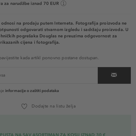
va za narudžbe iznad 70 EUR
e odnosi na prodaju putem Interneta. Fotografija proizvoda ne
otpunosti odgovarati stvarnom izgledu i sadržaju proizvoda. U
tehničkih pogrešaka Douglas ne preuzima odgovornost za
rikazanih cijena i fotografija.
vijestite kada artikl ponovno postane dostupan.
nje
informacije o zaštiti podataka
Dodajte na listu želja
OPUSTA NA SAV ASORTIMAN ZA KOSU
IZNAD 30 €