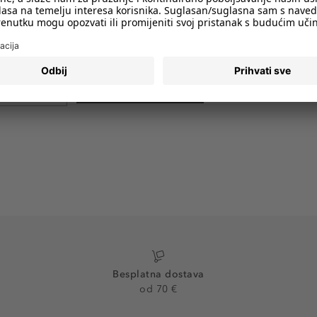
imali obavijesti o svim trendovima i
PRIJAVA
Besplatna dostava
od 70 €