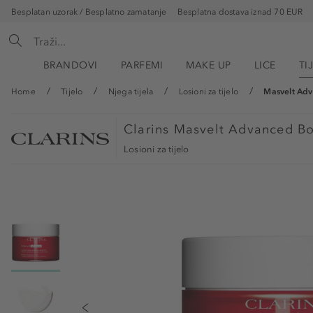
Besplatan uzorak / Besplatno zamatanje
Besplatna dostava iznad 70 EUR
BRANDOVI
PARFEMI
MAKE UP
LICE
TI
Home
Tijelo
Njega tijela
Losioni za tijelo
Masvelt Ad
Clarins
Masvelt Advanced Bo
Losioni za tijelo