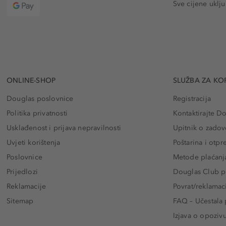
Sve cijene uklj
ONLINE-SHOP
SLUŽBA ZA KO
Douglas poslovnice
Registracija
Politika privatnosti
Kontaktirajte D
Usklađenost i prijava nepravilnosti
Upitnik o zadov
Uvjeti korištenja
Poštarina i otp
Poslovnice
Metode plaćanj
Prijedlozi
Douglas Club pr
Reklamacije
Povrat/reklamac
Sitemap
FAQ – Učestala 
Izjava o opoziv