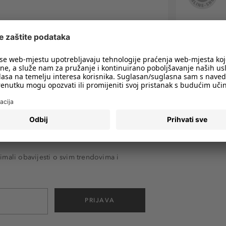
imali obavijesti o svim trendovima i
PRIJAVA