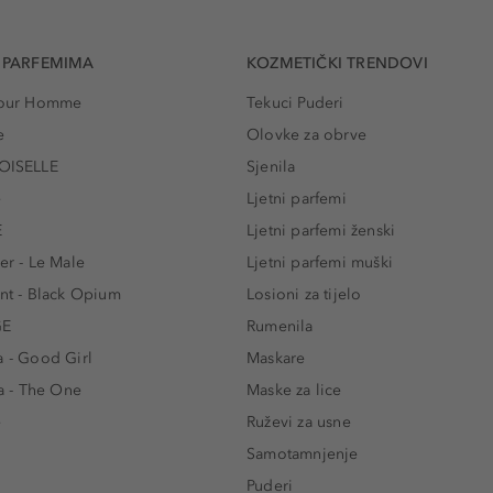
 PARFEMIMA
KOZMETIČKI TRENDOVI
 Pour Homme
Tekuci Puderi
e
Olovke za obrve
ISELLE
Sjenila
e
Ljetni parfemi
E
Ljetni parfemi ženski
er - Le Male
Ljetni parfemi muški
ent - Black Opium
Losioni za tijelo
GE
Rumenila
a - Good Girl
Maskare
 - The One
Maske za lice
e
Ruževi za usne
Samotamnjenje
Puderi