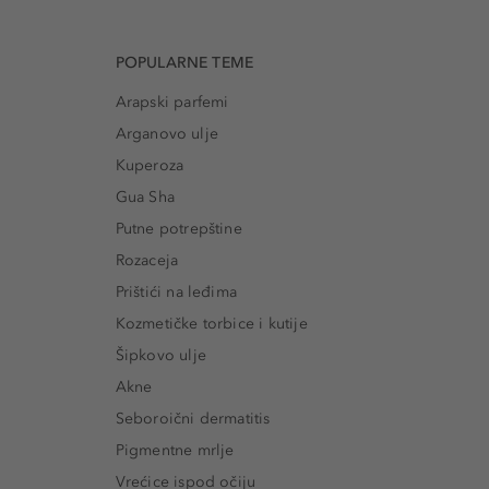
POPULARNE TEME
Arapski parfemi
Arganovo ulje
Kuperoza
Gua Sha
Putne potrepštine
Rozaceja
Prištići na leđima
Kozmetičke torbice i kutije
Šipkovo ulje
Akne
Seboroični dermatitis
Pigmentne mrlje
Vrećice ispod očiju