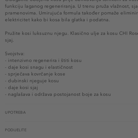
funkciju laganog regeneriranja. U trenu pruža vlažnost, sj
pramenovima. Umirujuća formula također pomaže eliminirati
elektricitet kako bi kosa bila glatka i podatna.
Pružite kosi luksuznu njegu. Klasično ulje za kosu CHI Ros
sjaj.
Svojstva:
- intenzivno regenerira i štiti kosu
- daje kosi snagu i elastičnost
- sprječava kovrčanje kose
- dubinski njeguje kosu
- daje kosi sjaj
- naglašava i održava postojanost boje za kosu
UPOTREBA
PODIJELITE