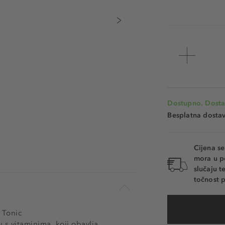
Dostupno. Dosta
Besplatna dosta
Cijena s
mora u p
slučaju 
točnost p
 Tonic
s vitaminima, koji obavlja