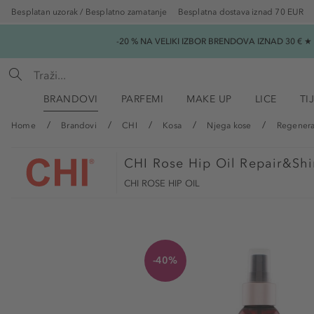
Besplatan uzorak / Besplatno zamatanje
Besplatna dostava iznad 70 EUR
-20 % NA VELIKI IZBOR BRENDOVA IZNAD 30 € 
BRANDOVI
PARFEMI
MAKE UP
LICE
TI
Home
Brandovi
CHI
Kosa
Njega kose
Regenerat
CHI
Rose Hip Oil Repair&Shi
CHI ROSE HIP OIL
-40%