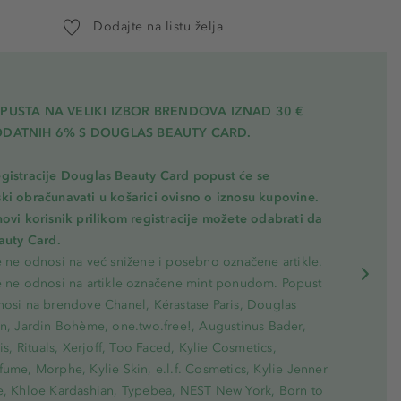
Dodajte na listu želja
PUSTA NA VELIKI IZBOR BRENDOVA IZNAD 30 €
ODATNIH 6% S DOUGLAS BEAUTY CARD.
gistracije Douglas Beauty Card popust će se
ki obračunavati u košarici ovisno o iznosu kupovine.
novi korisnik prilikom registracije možete odabrati da
eauty Card.
e ne odnosi na već snižene i posebno označene artikle.
e ne odnosi na artikle označene mint ponudom. Popust
nosi na brendove Chanel, Kérastase Paris, Douglas
on, Jardin Bohème, one.two.free!, Augustinus Bader,
ris, Rituals, Xerjoff, Too Faced, Kylie Cosmetics,
ume, Morphe, Kylie Skin, e.l.f. Cosmetics, Kylie Jenner
e, Khloe Kardashian, Typebea, NEST New York, Born to