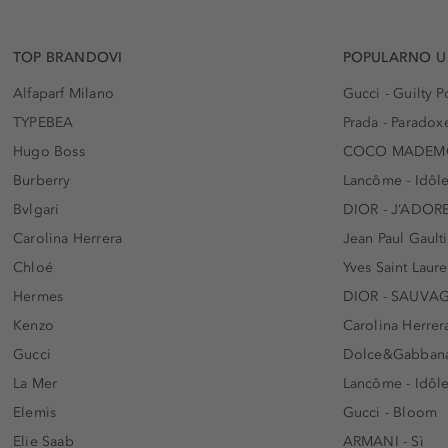
TOP BRANDOVI
POPULARNO U
Alfaparf Milano
Gucci - Guilty
TYPEBEA
Prada - Paradox
Hugo Boss
COCO MADEMO
Burberry
Lancôme - Idôl
Bvlgari
DIOR - J’ADOR
Carolina Herrera
Jean Paul Gaulti
Chloé
Yves Saint Laur
Hermes
DIOR - SAUVA
Kenzo
Carolina Herrer
Gucci
Dolce&Gabbana
La Mer
Lancôme - Idôl
Elemis
Gucci - Bloom
Elie Saab
ARMANI - Sì