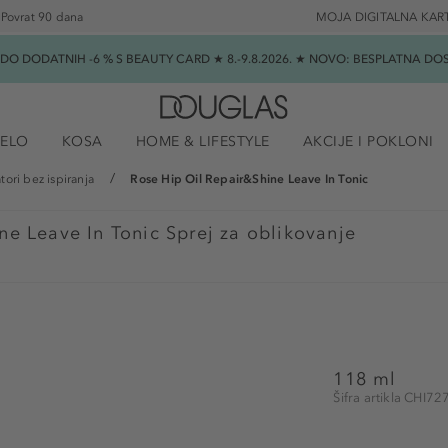
Povrat 90 dana
MOJA DIGITALNA KAR
★ DO DODATNIH -6 % S BEAUTY CARD ★ 8.-9.8.2026. ★ NOVO: BESPLATNA 
JELO
KOSA
HOME & LIFESTYLE
AKCIJE I POKLONI
ori bez ispiranja
Rose Hip Oil Repair&Shine Leave In Tonic
ne Leave In Tonic Sprej za oblikovanje
118 ml
Šifra artikla CHI7