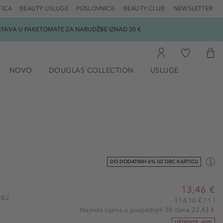
TICA
BEAUTY USLUGE
POSLOVNICE
BEAUTY CLUB
NEWSLETTER
DOSTAVA U PAKETOMATE ZA NARUDŽBE IZNAD 30 €
NOVO
DOUGLAS COLLECTION
USLUGE
DO DODATNIH 6% UZ DBC KARTICU
13,46 €
2782
114,10 € / 1 l
Najniža cijena u posljednjih 30 dana 22,43 €
UŠTEDITE -40%