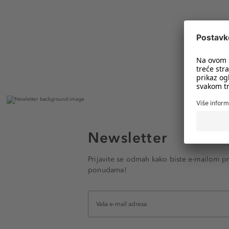
Newsletter
Prijavite se odmah kako biste e-mailom pr
ponudama!