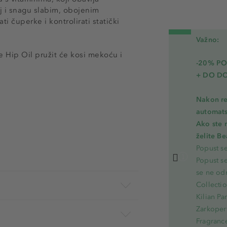
aj i snagu slabim, obojenim
 čuperke i kontrolirati statički
Važno:
e Hip Oil pružit će kosi mekoću i
-20% PO
+ DO D
Nakon re
automats
Ako ste 
želite B
Popust s
Popust s
se ne od
Collecti
Kilian Pa
Zarkoperf
Fragranc