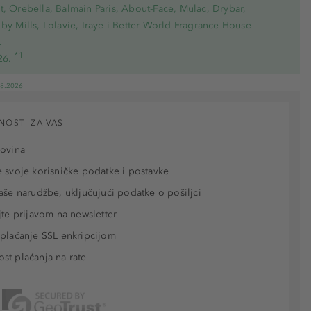
, Orebella, Balmain Paris, About-Face, Mulac, Drybar,
by Mills, Lolavie, Iraye i Better World Fragrance House
.
*1
26.
08.2026
NOSTI ZA VAS
povina
 svoje korisničke podatke i postavke
aše narudžbe, uključujući podatke o pošiljci
jte prijavom na newsletter
plaćanje SSL enkripcijom
t plaćanja na rate