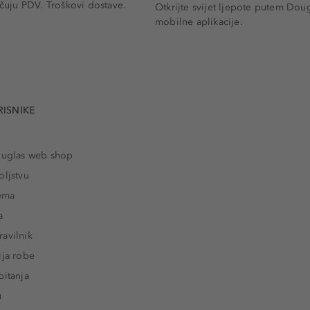
učuju PDV.
Troškovi dostave.
Otkrijte svijet ljepote putem Dou
mobilne aplikacije.
RISNIKE
ouglas web shop
oljstvu
rema
a
avilnik
ija robe
pitanja
u