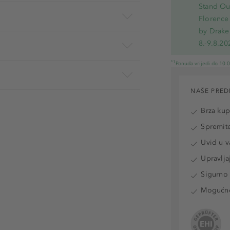
Stand Out
Florence 
by Drake
8.-9.8.20
*1
Ponuda vrijedi do 10.
NAŠE PRED
Brza ku
Spremite
Uvid u v
Upravlja
Sigurno 
Mogućnos