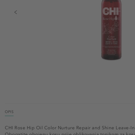
OPIS
CHI Rose Hip Oil Color Nurture Repair and Shine Leave-In
Obogatite obojenu kosu prije oblikovanja tonikom za kosu 