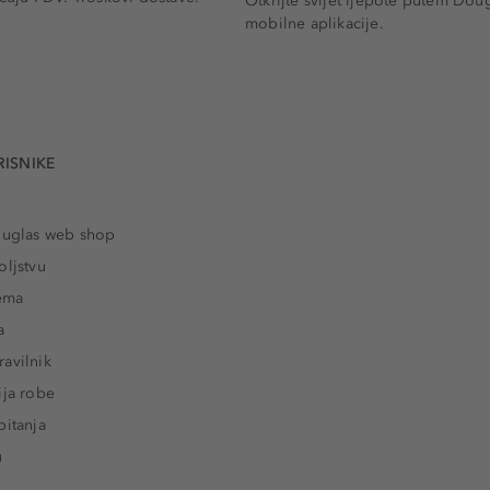
Otkrijte svijet ljepote putem Dou
mobilne aplikacije.
RISNIKE
ouglas web shop
oljstvu
rema
a
avilnik
ija robe
pitanja
u