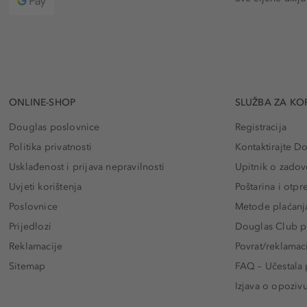
ONLINE-SHOP
SLUŽBA ZA KO
Douglas poslovnice
Registracija
Politika privatnosti
Kontaktirajte D
Usklađenost i prijava nepravilnosti
Upitnik o zadov
Uvjeti korištenja
Poštarina i otp
Poslovnice
Metode plaćanj
Prijedlozi
Douglas Club pr
Reklamacije
Povrat/reklamac
Sitemap
FAQ – Učestala 
Izjava o opoziv