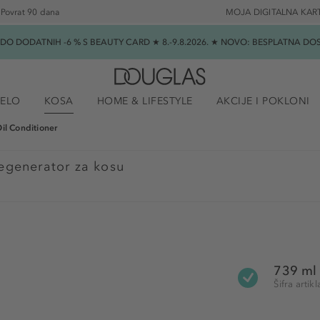
Povrat 90 dana
MOJA DIGITALNA KAR
★ DO DODATNIH -6 % S BEAUTY CARD ★ 8.-9.8.2026. ★ NOVO: BESPLATNA 
JELO
KOSA
HOME & LIFESTYLE
AKCIJE I POKLONI
il Conditioner
egenerator za kosu
739 ml
Šifra arti