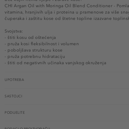
CHI Argan Oil with Moringa Oil Blend Conditioner - Pom
vitamina, hranjivih ulja i proteina u pramenove za više snag
čuperaka i zaštitu kose od štetne topline izazvane toplin
Svojstva:
- štiti kosu od oštećenja
- pruža kosi fleksibilnost i volumen
- poboljšava strukturu kose
- pruža potrebnu hidrataciju
- štiti od negativnih učinaka vanjskog okruženja
UPOTREBA
SASTOJCI
PODIJELITE
PODACI O PROIZVOĐAČU