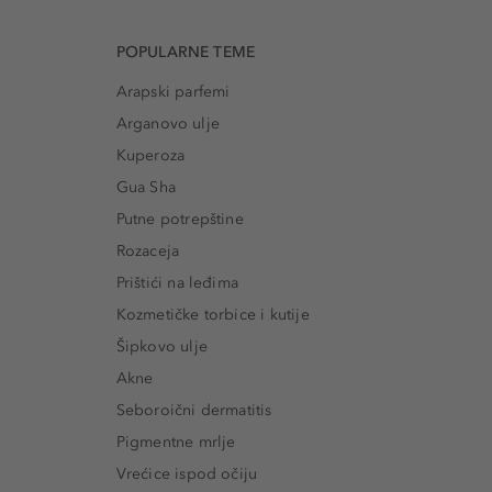
POPULARNE TEME
Arapski parfemi
Arganovo ulje
Kuperoza
Gua Sha
Putne potrepštine
Rozaceja
Prištići na leđima
Kozmetičke torbice i kutije
Šipkovo ulje
Akne
Seboroični dermatitis
Pigmentne mrlje
Vrećice ispod očiju