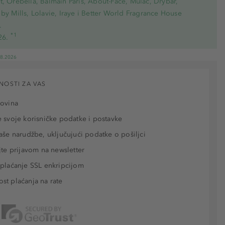
, Orebella, Balmain Paris, About-Face, Mulac, Drybar,
by Mills, Lolavie, Iraye i Better World Fragrance House
.
*1
26.
08.2026
NOSTI ZA VAS
povina
 svoje korisničke podatke i postavke
aše narudžbe, uključujući podatke o pošiljci
jte prijavom na newsletter
plaćanje SSL enkripcijom
t plaćanja na rate