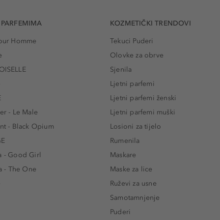
 PARFEMIMA
KOZMETIČKI TRENDOVI
 Pour Homme
Tekuci Puderi
e
Olovke za obrve
ISELLE
Sjenila
e
Ljetni parfemi
E
Ljetni parfemi ženski
er - Le Male
Ljetni parfemi muški
ent - Black Opium
Losioni za tijelo
GE
Rumenila
a - Good Girl
Maskare
 - The One
Maske za lice
e
Ruževi za usne
Samotamnjenje
Puderi