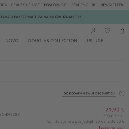
TICA
BEAUTY USLUGE
POSLOVNICE
BEAUTY CLUB
NEWSLETTER
DOSTAVA U PAKETOMATE ZA NARUDŽBE IZNAD 30 €
NOVO
DOUGLAS COLLECTION
USLUGE
DO DODATNIH 6% UZ DBC KARTICU
21,90 €
kla CHI49289
29,60 € / 1 l
Najniža cijena u posljednjih 30 dana 36,50 €
UŠTEDITE -40%