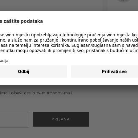
imali obavijesti o svim trendovima i
PRIJAVA