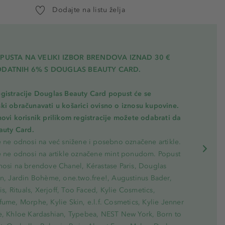
Dodajte na listu želja
PUSTA NA VELIKI IZBOR BRENDOVA IZNAD 30 €
ODATNIH 6% S DOUGLAS BEAUTY CARD.
gistracije Douglas Beauty Card popust će se
ki obračunavati u košarici ovisno o iznosu kupovine.
novi korisnik prilikom registracije možete odabrati da
eauty Card.
e ne odnosi na već snižene i posebno označene artikle.
e ne odnosi na artikle označene mint ponudom. Popust
nosi na brendove Chanel, Kérastase Paris, Douglas
on, Jardin Bohème, one.two.free!, Augustinus Bader,
ris, Rituals, Xerjoff, Too Faced, Kylie Cosmetics,
ume, Morphe, Kylie Skin, e.l.f. Cosmetics, Kylie Jenner
e, Khloe Kardashian, Typebea, NEST New York, Born to