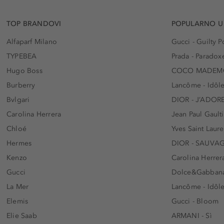
TOP BRANDOVI
POPULARNO U
Alfaparf Milano
Gucci - Guilty
TYPEBEA
Prada - Paradox
Hugo Boss
COCO MADEMO
Burberry
Lancôme - Idôl
Bvlgari
DIOR - J’ADOR
Carolina Herrera
Jean Paul Gaulti
Chloé
Yves Saint Laur
Hermes
DIOR - SAUVA
Kenzo
Carolina Herrer
Gucci
Dolce&Gabbana
La Mer
Lancôme - Idôl
Elemis
Gucci - Bloom
Elie Saab
ARMANI - Sì