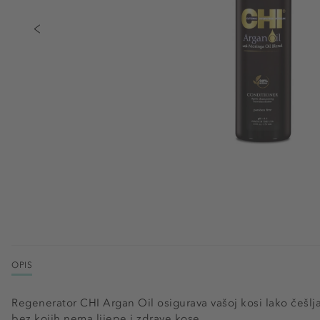
OPIS
Regenerator CHI Argan Oil osigurava vašoj kosi lako češlj
bez kojih nema lijepe i zdrave kose.