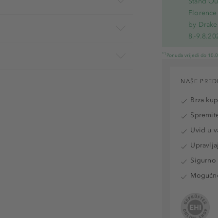
Stand Out
Florence 
by Drake
8.-9.8.20
*1
Ponuda vrijedi do 10.
NAŠE PRED
Brza ku
Spremite
Uvid u v
Upravlja
Sigurno 
Mogućnos