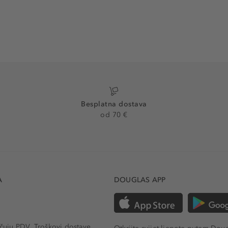
Besplatna dostava
od 70 €
A
DOUGLAS APP
učuju PDV.
Troškovi dostave.