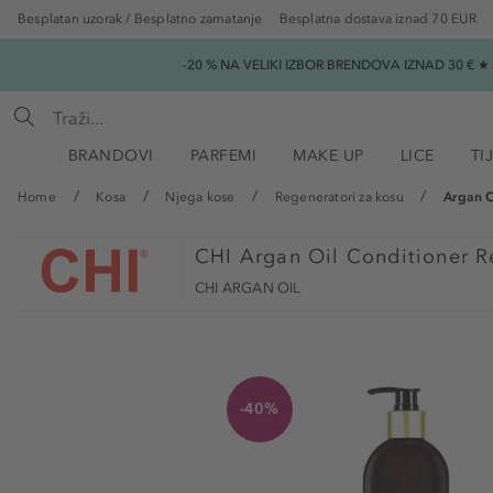
Besplatan uzorak / Besplatno zamatanje
Besplatna dostava iznad 70 EUR
-20 % NA VELIKI IZBOR BRENDOVA IZNAD 30 € 
BRANDOVI
PARFEMI
MAKE UP
LICE
TI
Home
Kosa
Njega kose
Regeneratori za kosu
Argan O
CHI
Argan Oil Conditioner R
CHI ARGAN OIL
-40%