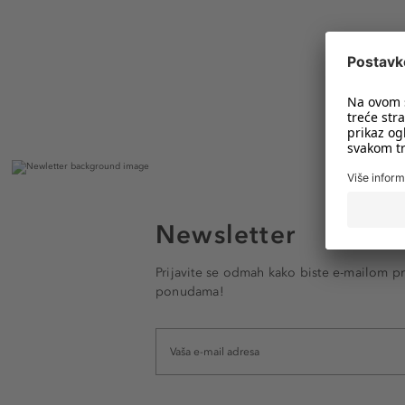
Newsletter
Prijavite se odmah kako biste e-mailom pr
ponudama!