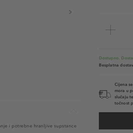
Dostupno. Dosta
Besplatna dosta
Cijena s
mora u p
slučaju 
točnost p
anje i potrebne hranljive supstance