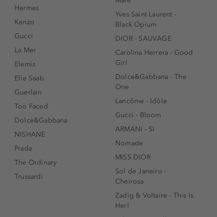
Male
Hermes
Yves Saint Laurent -
Kenzo
Black Opium
Gucci
DIOR - SAUVAGE
La Mer
Carolina Herrera - Good
Girl
Elemis
Dolce&Gabbana - The
Elie Saab
One
Guerlain
Lancôme - Idôle
Too Faced
Gucci - Bloom
Dolce&Gabbana
ARMANI - Sì
NISHANE
Nomade
Prada
MISS DIOR
The Ordinary
Sol de Janeiro -
Trussardi
Cheirosa
Zadig & Voltaire - This Is
Her!