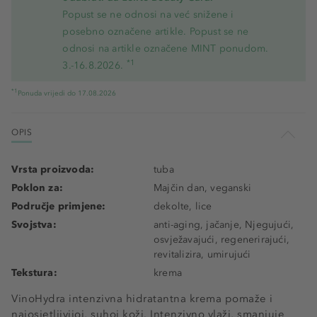
Popust se ne odnosi na već snižene i
posebno označene artikle. Popust se ne
odnosi na artikle označene MINT ponudom.
*1
3.-16.8.2026.
*1
Ponuda vrijedi do 17.08.2026
OPIS
Vrsta proizvoda:
tuba
Poklon za:
Majčin dan, veganski
Područje primjene:
dekolte, lice
Svojstva:
anti-aging, jačanje, Njegujući,
osvježavajući, regenerirajući,
revitalizira, umirujući
Tekstura:
krema
VinoHydra intenzivna hidratantna krema pomaže i
najosjetljivijoj, suhoj koži. Intenzivno vlaži, smanjuje