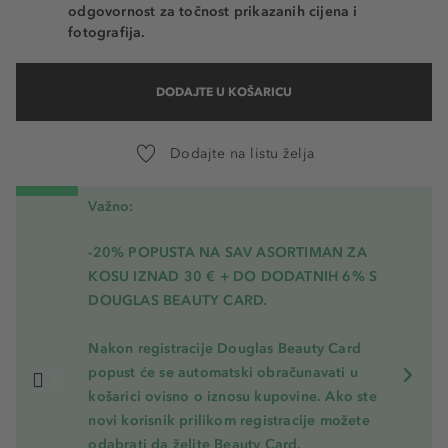
odgovornost za točnost prikazanih cijena i
fotografija.
DODAJTE U KOŠARICU
Dodajte na listu želja
Važno:
-20% POPUSTA NA SAV ASORTIMAN ZA
KOSU
IZNAD 30 € + DO DODATNIH 6% S
DOUGLAS BEAUTY CARD.
Nakon registracije Douglas Beauty Card
popust će se automatski obračunavati u
košarici ovisno o iznosu kupovine. Ako ste
novi korisnik prilikom registracije možete
odabrati da želite Beauty Card.