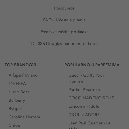
Poslovnice
FAQ – Učestala pitanja
Postavke zaštite podataka
© 2026 Douglas parfumerije d.o.o.
TOP BRANDOVI
POPULARNO U PARFEMIMA
Alfaparf Milano
Gucci - Guilty Pour
Homme
TYPEBEA
Prada - Paradoxe
Hugo Boss
COCO MADEMOISELLE
Burberry
Lancôme - Idôle
Bvlgari
DIOR - J’ADORE
Carolina Herrera
Jean Paul Gaultier - Le
Chloé