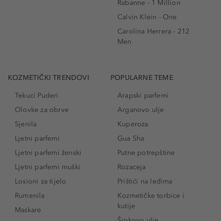
Rabanne - 1 Million
Calvin Klein - One
Carolina Herrera - 212
Men
KOZMETIČKI TRENDOVI
POPULARNE TEME
Tekuci Puderi
Arapski parfemi
Olovke za obrve
Arganovo ulje
Sjenila
Kuperoza
Ljetni parfemi
Gua Sha
Ljetni parfemi ženski
Putne potrepštine
Ljetni parfemi muški
Rozaceja
Losioni za tijelo
Prištići na leđima
Rumenila
Kozmetičke torbice i
kutije
Maskare
Šipkovo ulje