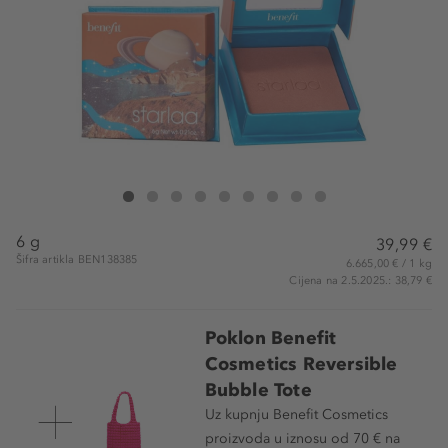
Benefit Cosmetics Starlaa WANDERful World Blush Powder
Starlaa WANDERful World Blush Powder
Starlaa WANDERful World Blush Powder
Starlaa WANDERful World Blush Powder
Starlaa WANDERful World Blush Powder
Starlaa WANDERful World Blush Powder
Starlaa WANDERful World Blush Pow
Starlaa WANDERful World Blush
Starlaa WANDERful World 
6 g
39,99 €
Šifra artikla BEN138385
6.665,00 € / 1 kg
Cijena na 2.5.2025.: 38,79 €
Poklon Benefit
Cosmetics Reversible
Bubble Tote
Uz kupnju Benefit Cosmetics
proizvoda u iznosu od 70 € na