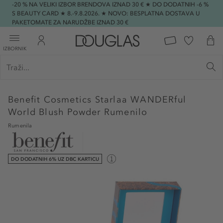
-20 % NA VELIKI IZBOR BRENDOVA IZNAD 30 € ★ DO DODATNIH -6 %
S BEAUTY CARD ★ 8.-9.8.2026. ★ NOVO: BESPLATNA DOSTAVA U
PAKETOMATE ZA NARUDŽBE IZNAD 30 €
IZBORNIK
Benefit Cosmetics
Starlaa WANDERful
World Blush Powder Rumenilo
Rumenila
DO DODATNIH 6% UZ DBC KARTICU