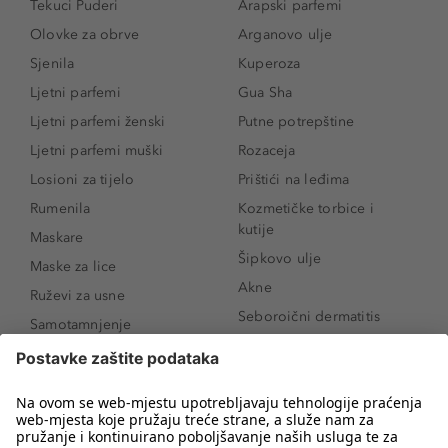
Tekuci Puderi
Arapski parfemi
Olovke za obrve
Arganovo ulje
Sjenila
Kuperoza
Ljetni parfemi
Gua Sha
Ljetni parfemi ženski
Putne potrepštine
Ljetni parfemi muški
Rozaceja
Losioni za tijelo
Prištići na leđima
Rumenila
Kozmetičke torbice i
kutije
Maskare
Šipkovo ulje
Maske za lice
Akne
Ruževi za usne
Seboroični dermatitis
Samotamnjenje
Pigmentne mrlje
Puderi
Vrećice ispod očiju
Proizvodi za njegu lica
Novo
Proizvodi za obrve
Koji mi parfem
Sunce i zaštita