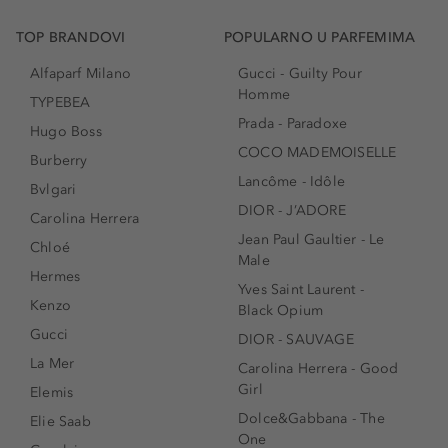
TOP BRANDOVI
POPULARNO U PARFEMIMA
Alfaparf Milano
Gucci - Guilty Pour
Homme
TYPEBEA
Prada - Paradoxe
Hugo Boss
COCO MADEMOISELLE
Burberry
Lancôme - Idôle
Bvlgari
DIOR - J’ADORE
Carolina Herrera
Jean Paul Gaultier - Le
Chloé
Male
Hermes
Yves Saint Laurent -
Kenzo
Black Opium
Gucci
DIOR - SAUVAGE
La Mer
Carolina Herrera - Good
Girl
Elemis
Dolce&Gabbana - The
Elie Saab
One