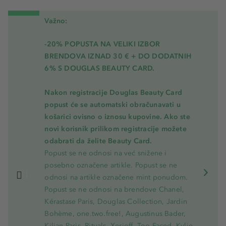
Važno:
-20% POPUSTA NA VELIKI IZBOR
BRENDOVA IZNAD 30 € + DO DODATNIH
6% S DOUGLAS BEAUTY CARD.
Nakon registracije Douglas Beauty Card
popust će se automatski obračunavati u
košarici ovisno o iznosu kupovine. Ako ste
novi korisnik prilikom registracije možete
odabrati da želite Beauty Card.
Popust se ne odnosi na već snižene i
posebno označene artikle. Popust se ne
odnosi na artikle označene mint ponudom.
Popust se ne odnosi na brendove Chanel,
Kérastase Paris, Douglas Collection, Jardin
Bohème, one.two.free!, Augustinus Bader,
Kilian Paris, Rituals, Xerjoff, Too Faced, Kylie