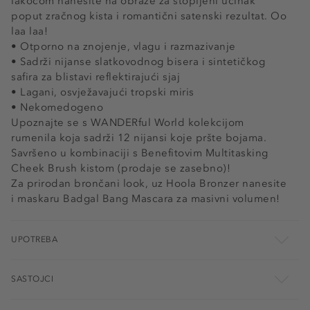
lakoćom nanesite na obraze za stopljeni učinak
poput zračnog kista i romantični satenski rezultat. Oo
laa laa!
• Otporno na znojenje, vlagu i razmazivanje
• Sadrži nijanse slatkovodnog bisera i sintetičkog
safira za blistavi reflektirajući sjaj
• Lagani, osvježavajući tropski miris
• Nekomedogeno
Upoznajte se s WANDERful World kolekcijom
rumenila koja sadrži 12 nijansi koje pršte bojama.
Savršeno u kombinaciji s Benefitovim Multitasking
Cheek Brush kistom (prodaje se zasebno)!
Za prirodan brončani look, uz Hoola Bronzer nanesite
i maskaru Badgal Bang Mascara za masivni volumen!
UPOTREBA
SASTOJCI