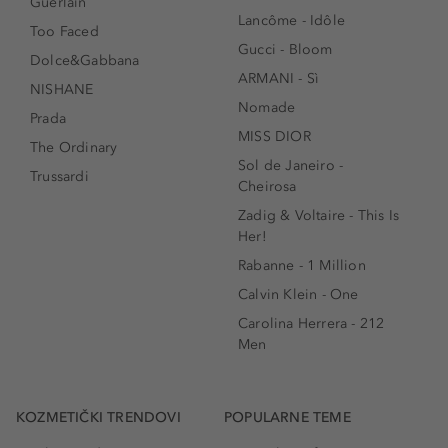
Guerlain
Lancôme - Idôle
Too Faced
Gucci - Bloom
Dolce&Gabbana
ARMANI - Sì
NISHANE
Nomade
Prada
MISS DIOR
The Ordinary
Sol de Janeiro -
Trussardi
Cheirosa
Zadig & Voltaire - This Is
Her!
Rabanne - 1 Million
Calvin Klein - One
Carolina Herrera - 212
Men
KOZMETIČKI TRENDOVI
POPULARNE TEME