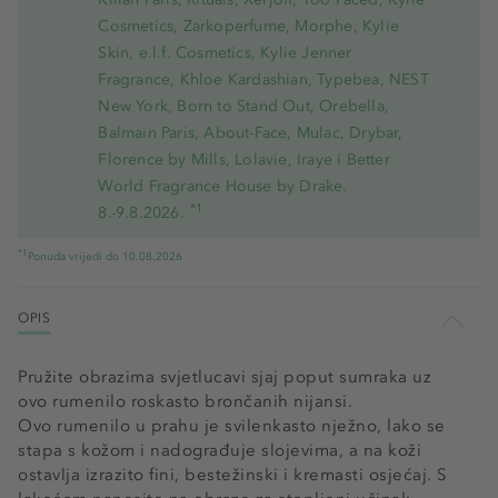
Cosmetics, Zarkoperfume, Morphe, Kylie
Skin, e.l.f. Cosmetics, Kylie Jenner
Fragrance, Khloe Kardashian, Typebea, NEST
New York, Born to Stand Out, Orebella,
Balmain Paris, About-Face, Mulac, Drybar,
Florence by Mills, Lolavie, Iraye i Better
World Fragrance House by Drake.
*1
8.-9.8.2026.
*1
Ponuda vrijedi do 10.08.2026
OPIS
Pružite obrazima svjetlucavi sjaj poput sumraka uz
ovo rumenilo roskasto brončanih nijansi.
Ovo rumenilo u prahu je svilenkasto nježno, lako se
stapa s kožom i nadograđuje slojevima, a na koži
ostavlja izrazito fini, bestežinski i kremasti osjećaj. S