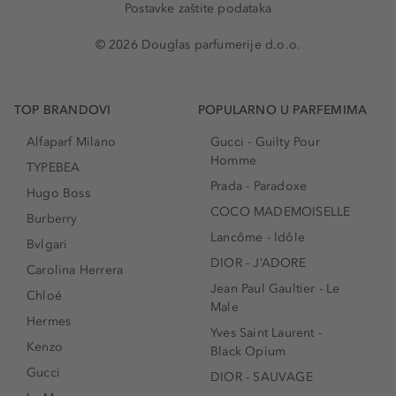
Postavke zaštite podataka
© 2026 Douglas parfumerije d.o.o.
TOP BRANDOVI
POPULARNO U PARFEMIMA
Alfaparf Milano
Gucci - Guilty Pour
Homme
TYPEBEA
Prada - Paradoxe
Hugo Boss
COCO MADEMOISELLE
Burberry
Lancôme - Idôle
Bvlgari
DIOR - J’ADORE
Carolina Herrera
Jean Paul Gaultier - Le
Chloé
Male
Hermes
Yves Saint Laurent -
Kenzo
Black Opium
Gucci
DIOR - SAUVAGE