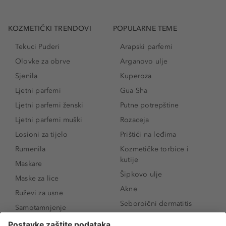
KOZMETIČKI TRENDOVI
POPULARNE TEME
Tekuci Puderi
Arapski parfemi
Olovke za obrve
Arganovo ulje
Sjenila
Kuperoza
Ljetni parfemi
Gua Sha
Ljetni parfemi ženski
Putne potrepštine
Ljetni parfemi muški
Rozaceja
Losioni za tijelo
Prištići na leđima
Rumenila
Kozmetičke torbice i
kutije
Maskare
Šipkovo ulje
Maske za lice
Akne
Ruževi za usne
Seboroični dermatitis
Samotamnjenje
Pigmentne mrlje
Puderi