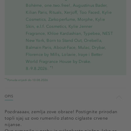
Bohème, one.two.free!, Augustinus Bader,
Kilian Paris, Rituals, Xerjoff, Too Faced, Kylie
Cosmetics, Zarkoperfume, Morphe, Kylie
Skin, e.l.f. Cosmetics, Kylie Jenner
Fragrance, Khloe Kardashian, Typebea, NEST
New York, Born to Stand Out, Orebella,
Balmain Paris, About-Face, Mulac, Drybar,
Florence by Mills, Lolavie, Iraye i Better
World Fragrance House by Drake.
*1
8.-9.8.2026.
*1
Ponuda vrijedi do 10.08.2026
OPIS
Pozdraaaav, zemlja zove obraze! Postignite prirodan
topli sjaj uz ovo rumenilo zlatno ciglaste crvene
nijanse.