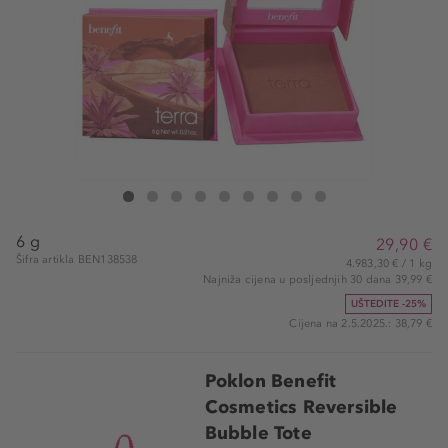
Benefit Cosmetics Peachin' WANDERful World Blush Powder
Peachin' WANDERful World Blush Powder
Peachin' WANDERful World Blush Powder
Peachin' WANDERful World Blush Powder
Peachin' WANDERful World Blush Powder
Peachin' WANDERful World Blush Powder
Peachin' WANDERful World Blush Po
Peachin' WANDERful World Blu
Peachin' WANDERful World
6 g
29,90 €
Šifra artikla BEN138538
4.983,30 € / 1 kg
Najniža cijena u posljednjih 30 dana 39,99 €
UŠTEDITE -25%
Cijena na 2.5.2025.: 38,79 €
Poklon Benefit
Cosmetics Reversible
Bubble Tote