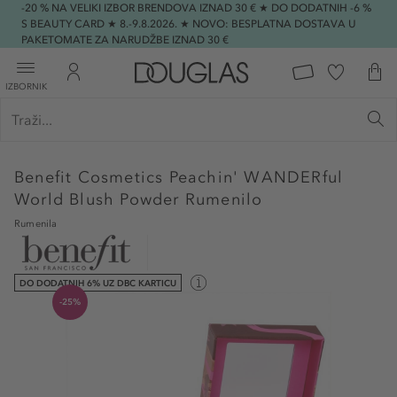
-20 % NA VELIKI IZBOR BRENDOVA IZNAD 30 € ★ DO DODATNIH -6 %
S BEAUTY CARD ★ 8.-9.8.2026. ★ NOVO: BESPLATNA DOSTAVA U
PAKETOMATE ZA NARUDŽBE IZNAD 30 €
IZBORNIK
Benefit Cosmetics
Peachin' WANDERful
World Blush Powder Rumenilo
Rumenila
DO DODATNIH 6% UZ DBC KARTICU
-25%