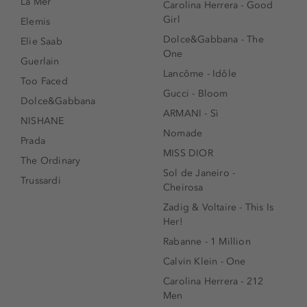
La Mer
Carolina Herrera - Good
Girl
Elemis
Dolce&Gabbana - The
Elie Saab
One
Guerlain
Lancôme - Idôle
Too Faced
Gucci - Bloom
Dolce&Gabbana
ARMANI - Sì
NISHANE
Nomade
Prada
MISS DIOR
The Ordinary
Sol de Janeiro -
Trussardi
Cheirosa
Zadig & Voltaire - This Is
Her!
Rabanne - 1 Million
Calvin Klein - One
Carolina Herrera - 212
Men