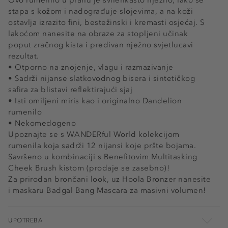
Ovo rumenilo u prahu je svilenkasto nježno, lako se
stapa s kožom i nadograđuje slojevima, a na koži
ostavlja izrazito fini, bestežinski i kremasti osjećaj. S
lakoćom nanesite na obraze za stopljeni učinak
poput zračnog kista i predivan nježno svjetlucavi
rezultat.
• Otporno na znojenje, vlagu i razmazivanje
• Sadrži nijanse slatkovodnog bisera i sintetičkog
safira za blistavi reflektirajući sjaj
• Isti omiljeni miris kao i originalno Dandelion
rumenilo
• Nekomedogeno
Upoznajte se s WANDERful World kolekcijom
rumenila koja sadrži 12 nijansi koje pršte bojama.
Savršeno u kombinaciji s Benefitovim Multitasking
Cheek Brush kistom (prodaje se zasebno)!
Za prirodan brončani look, uz Hoola Bronzer nanesite
i maskaru Badgal Bang Mascara za masivni volumen!
UPOTREBA