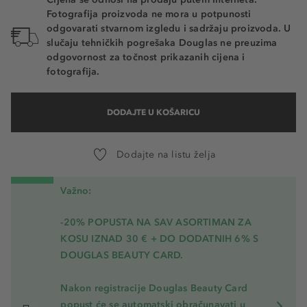
Fotografija proizvoda ne mora u potpunosti
odgovarati stvarnom izgledu i sadržaju proizvoda. U
slučaju tehničkih pogrešaka Douglas ne preuzima
odgovornost za točnost prikazanih cijena i
fotografija.
DODAJTE U KOŠARICU
Dodajte na listu želja
Važno:
-20% POPUSTA NA SAV ASORTIMAN ZA
KOSU
IZNAD 30 € + DO DODATNIH 6% S
DOUGLAS BEAUTY CARD.
Nakon registracije Douglas Beauty Card
popust će se automatski obračunavati u