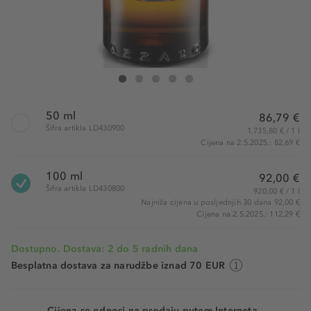
Azzaro The Most Wanted Parfum
The Most Wanted Parfum
The Most Wanted Parfum
The Most Wanted Parfum
The Most Wanted Parfum
50 ml
86,79 €
Šifra artikla LD430900
1.735,80 € / 1 l
Cijena na 2.5.2025.: 82,69 €
100 ml
92,00 €
Šifra artikla LD430800
920,00 € / 1 l
Najniža cijena u posljednjih 30 dana 92,00 €
Cijena na 2.5.2025.: 112,29 €
Dostupno. Dostava: 2 do 5 radnih dana
Besplatna dostava za narudžbe iznad 70 EUR
Cijena se odnosi na prodaju putem Interneta.