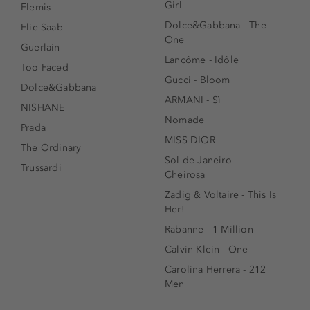
Girl
Elemis
Dolce&Gabbana - The
Elie Saab
One
Guerlain
Lancôme - Idôle
Too Faced
Gucci - Bloom
Dolce&Gabbana
ARMANI - Sì
NISHANE
Nomade
Prada
MISS DIOR
The Ordinary
Sol de Janeiro -
Trussardi
Cheirosa
Zadig & Voltaire - This Is
Her!
Rabanne - 1 Million
Calvin Klein - One
Carolina Herrera - 212
Men