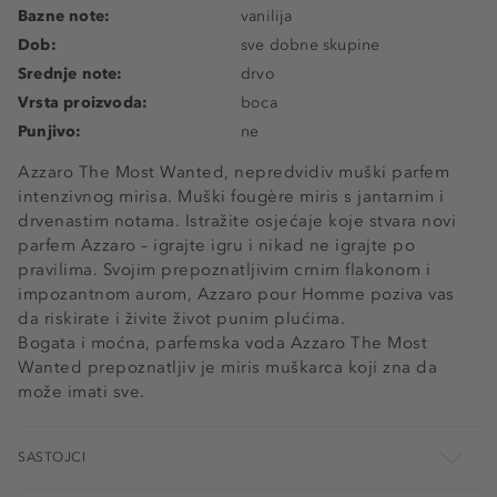
Bazne note:
vanilija
Dob:
sve dobne skupine
Srednje note:
drvo
Vrsta proizvoda:
boca
Punjivo:
ne
Azzaro The Most Wanted, nepredvidiv muški parfem
intenzivnog mirisa. Muški fougère miris s jantarnim i
drvenastim notama. Istražite osjećaje koje stvara novi
parfem Azzaro – igrajte igru i nikad ne igrajte po
pravilima. Svojim prepoznatljivim crnim flakonom i
impozantnom aurom, Azzaro pour Homme poziva vas
da riskirate i živite život punim plućima.
Bogata i moćna, parfemska voda Azzaro The Most
Wanted prepoznatljiv je miris muškarca koji zna da
može imati sve.
SASTOJCI