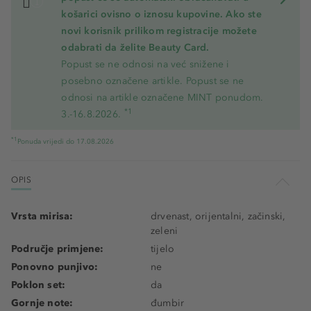
košarici ovisno o iznosu kupovine. Ako ste
novi korisnik prilikom registracije možete
odabrati da želite Beauty Card.
Popust se ne odnosi na već snižene i
posebno označene artikle. Popust se ne
odnosi na artikle označene MINT ponudom.
*1
3.-16.8.2026.
*1
Ponuda vrijedi do 17.08.2026
OPIS
Vrsta mirisa:
drvenast, orijentalni, začinski,
zeleni
Područje primjene:
tijelo
Ponovno punjivo:
ne
Poklon set:
da
Gornje note:
đumbir