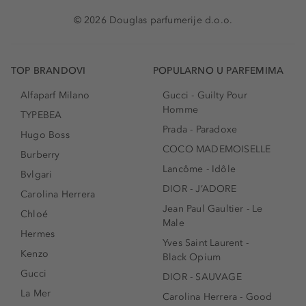
© 2026 Douglas parfumerije d.o.o.
TOP BRANDOVI
POPULARNO U PARFEMIMA
Alfaparf Milano
Gucci - Guilty Pour
Homme
TYPEBEA
Prada - Paradoxe
Hugo Boss
COCO MADEMOISELLE
Burberry
Lancôme - Idôle
Bvlgari
DIOR - J’ADORE
Carolina Herrera
Jean Paul Gaultier - Le
Chloé
Male
Hermes
Yves Saint Laurent -
Kenzo
Black Opium
Gucci
DIOR - SAUVAGE
La Mer
Carolina Herrera - Good