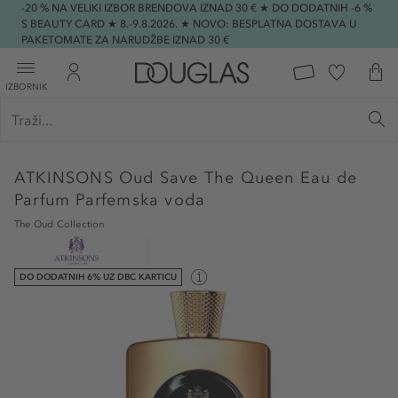
-20 % NA VELIKI IZBOR BRENDOVA IZNAD 30 € ★ DO DODATNIH -6 %
S BEAUTY CARD ★ 8.-9.8.2026. ★ NOVO: BESPLATNA DOSTAVA U
PAKETOMATE ZA NARUDŽBE IZNAD 30 €
IZBORNIK
ATKINSONS
Oud Save The Queen Eau de
Parfum Parfemska voda
The Oud Collection
DO DODATNIH 6% UZ DBC KARTICU