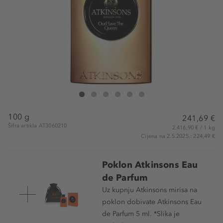
ATKINSONS Oud Save The Queen Eau de Parfum
Oud Save The Queen Eau de Parfum
Oud Save The Queen Eau de Parfum
Oud Save The Queen Eau de Parfum
Oud Save The Queen Eau de Parfum
Oud Save The Queen Eau de Parf
100 g
241,69 €
Šifra artikla AT3060210
2.416,90 € / 1 kg
Cijena na 2.5.2025.: 224,49 €
Poklon Atkinsons Eau
de Parfum
Uz kupnju Atkinsons mirisa na
poklon dobivate Atkinsons Eau
de Parfum 5 ml. *Slika je