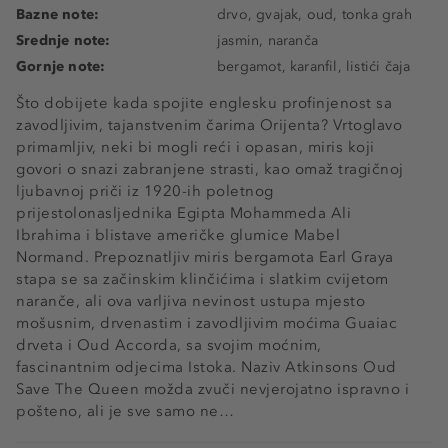
Bazne note:
drvo, gvajak, oud, tonka grah
Srednje note:
jasmin, naranča
Gornje note:
bergamot, karanfil, listići čaja
Što dobijete kada spojite englesku profinjenost sa
zavodljivim, tajanstvenim čarima Orijenta? Vrtoglavo
primamljiv, neki bi mogli reći i opasan, miris koji
govori o snazi zabranjene strasti, kao omaž tragičnoj
ljubavnoj priči iz 1920-ih poletnog
prijestolonasljednika Egipta Mohammeda Ali
Ibrahima i blistave američke glumice Mabel
Normand. Prepoznatljiv miris bergamota Earl Graya
stapa se sa začinskim klinčićima i slatkim cvijetom
naranče, ali ova varljiva nevinost ustupa mjesto
mošusnim, drvenastim i zavodljivim moćima Guaiac
drveta i Oud Accorda, sa svojim moćnim,
fascinantnim odjecima Istoka. Naziv Atkinsons Oud
Save The Queen možda zvuči nevjerojatno ispravno i
pošteno, ali je sve samo ne…