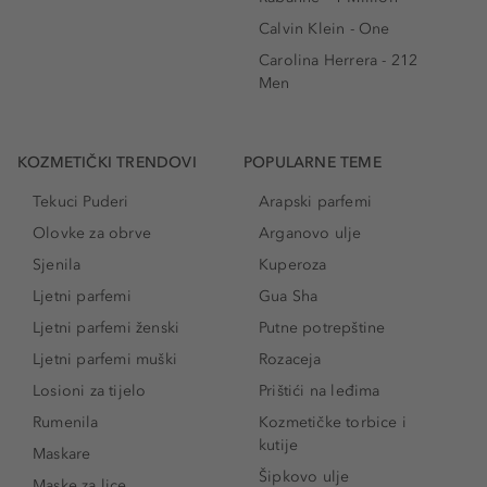
Calvin Klein - One
Carolina Herrera - 212
Men
KOZMETIČKI TRENDOVI
POPULARNE TEME
Tekuci Puderi
Arapski parfemi
Olovke za obrve
Arganovo ulje
Sjenila
Kuperoza
Ljetni parfemi
Gua Sha
Ljetni parfemi ženski
Putne potrepštine
Ljetni parfemi muški
Rozaceja
Losioni za tijelo
Prištići na leđima
Rumenila
Kozmetičke torbice i
kutije
Maskare
Šipkovo ulje
Maske za lice