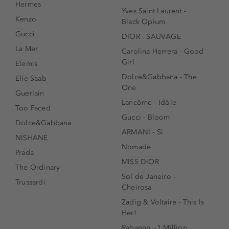
Hermes
Yves Saint Laurent -
Kenzo
Black Opium
Gucci
DIOR - SAUVAGE
La Mer
Carolina Herrera - Good
Girl
Elemis
Dolce&Gabbana - The
Elie Saab
One
Guerlain
Lancôme - Idôle
Too Faced
Gucci - Bloom
Dolce&Gabbana
ARMANI - Sì
NISHANE
Nomade
Prada
MISS DIOR
The Ordinary
Sol de Janeiro -
Trussardi
Cheirosa
Zadig & Voltaire - This Is
Her!
Rabanne - 1 Million