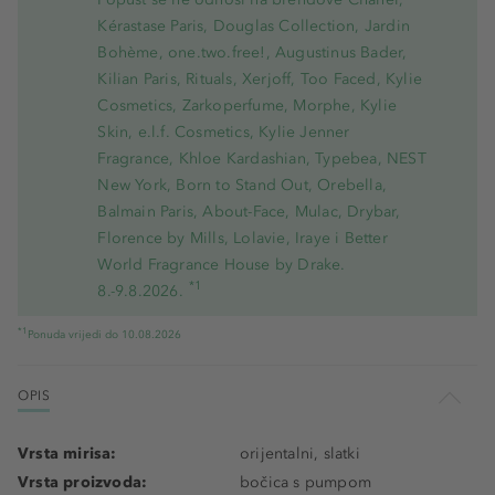
Kérastase Paris, Douglas Collection, Jardin
Bohème, one.two.free!, Augustinus Bader,
Kilian Paris, Rituals, Xerjoff, Too Faced, Kylie
Cosmetics, Zarkoperfume, Morphe, Kylie
Skin, e.l.f. Cosmetics, Kylie Jenner
Fragrance, Khloe Kardashian, Typebea, NEST
New York, Born to Stand Out, Orebella,
Balmain Paris, About-Face, Mulac, Drybar,
Florence by Mills, Lolavie, Iraye i Better
World Fragrance House by Drake.
*1
8.-9.8.2026.
*1
Ponuda vrijedi do 10.08.2026
OPIS
Vrsta mirisa:
orijentalni, slatki
Vrsta proizvoda:
bočica s pumpom