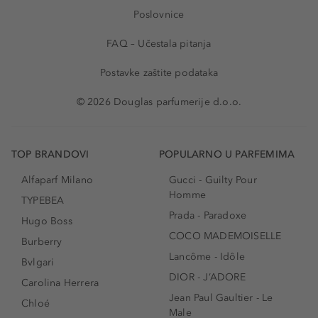
Poslovnice
FAQ – Učestala pitanja
Postavke zaštite podataka
© 2026 Douglas parfumerije d.o.o.
TOP BRANDOVI
POPULARNO U PARFEMIMA
Alfaparf Milano
Gucci - Guilty Pour
Homme
TYPEBEA
Prada - Paradoxe
Hugo Boss
COCO MADEMOISELLE
Burberry
Lancôme - Idôle
Bvlgari
DIOR - J’ADORE
Carolina Herrera
Jean Paul Gaultier - Le
Chloé
Male