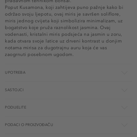
pradavnom tehnikom bonsai.
Poput Kusamona, koji zahtijeva puno pažnje kako bi
održao svoju ljepotu, ovaj miris je savršen soliflore,
miris jednog cvijeta koji simbolizira minimalizam, uz
bogatstvo koje pruža raznolikost jasmina. Ovaj
vodenasti, kristalni miris podsjeća na jasmin u zoru,
kada otvara svoje latice uz drveni kontrast u donjim
notama mirisa za dugotrajnu auru koja će vas
zaogrnuti posebnom ugodom.
UPOTREBA
SASTOJCI
PODIJELITE
PODACI O PROIZVOĐAČU