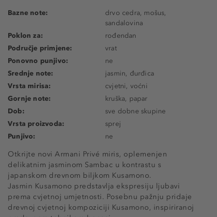
Bazne note:
drvo cedra, mošus,
sandalovina
Poklon za:
rođendan
Područje primjene:
vrat
Ponovno punjivo:
ne
Srednje note:
jasmin, đurđica
Vrsta mirisa:
cvjetni, voćni
Gornje note:
kruška, papar
Dob:
sve dobne skupine
Vrsta proizvoda:
sprej
Punjivo:
ne
Otkrijte novi Armani Privé miris, oplemenjen
delikatnim jasminom Sambac u kontrastu s
japanskom drevnom biljkom Kusamono.
Jasmin Kusamono predstavlja ekspresiju ljubavi
prema cvjetnoj umjetnosti. Posebnu pažnju pridaje
drevnoj cvjetnoj kompoziciji Kusamono, inspiriranoj