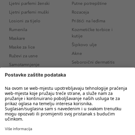
Ljetni parfemi ženski
Putne potrepštine
Ljetni parfemi muški
Rozaceja
Losioni za tijelo
Prištići na leđima
Rumenila
Kozmetičke torbice i
kutije
Maskare
Šipkovo ulje
Maske za lice
Akne
Ruževi za usne
Seboroični dermatitis
Samotamnjenje
Pigmentne mrlje
Puderi
Vrećice ispod očiju
Proizvodi za njegu lica
Novo
Proizvodi za obrve
Koji mi parfem
Sunce i zaštita
odgovara?
Serumi za lice
Kako našminkati oči da
Proizvodi za čišćenje lica
izgledaju veće
Bronzeri
Šminkanje spuštenih
kapaka
Anti-age serumi za lice