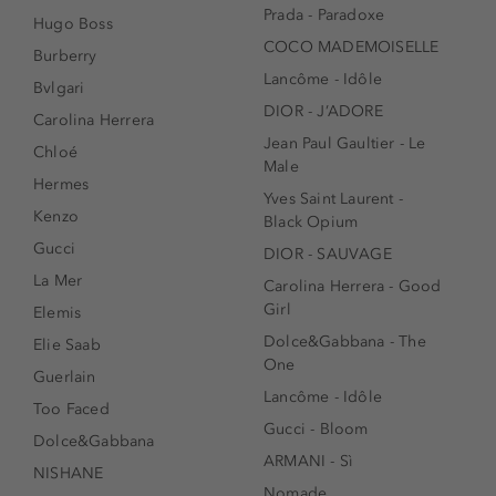
Prada - Paradoxe
Hugo Boss
COCO MADEMOISELLE
Burberry
Lancôme - Idôle
Bvlgari
DIOR - J’ADORE
Carolina Herrera
Jean Paul Gaultier - Le
Chloé
Male
Hermes
Yves Saint Laurent -
Kenzo
Black Opium
Gucci
DIOR - SAUVAGE
La Mer
Carolina Herrera - Good
Girl
Elemis
Dolce&Gabbana - The
Elie Saab
One
Guerlain
Lancôme - Idôle
Too Faced
Gucci - Bloom
Dolce&Gabbana
ARMANI - Sì
NISHANE
Nomade