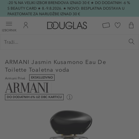
-20 % NA VELIKI IZBOR BRENDOVA IZNAD 30 € ★ DO DODATNIH -6 %
S BEAUTY CARD ★ 8.-9.8.2026. ★ NOVO: BESPLATNA DOSTAVA U
PAKETOMATE ZA NARUDŽBE IZNAD 30 €
IZBORNIK
ARMANI
Jasmin Kusamono Eau De
Toilette Toaletna voda
EKSKLUZIVNO
Armani Privé
DO DODATNIH 6% UZ DBC KARTICU