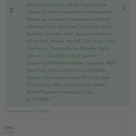
posebno označene artikle. Popust se ne
odnosi na artikle označene mint ponudom.
Popust se ne odnosi na brendove Chanel,
Kérastase Paris, Douglas Collection, Jardin
Bohème, one.two.free!, Augustinus Bader,
Kilian Paris, Rituals, Xerjoff, Too Faced, Kylie
Cosmetics, Zarkoperfume, Morphe, Kylie
Skin, e.l.f. Cosmetics, Kylie Jenner
Fragrance, Khloe Kardashian, Typebea, NEST
New York, Born to Stand Out, Orebella,
Balmain Paris, About-Face, Mulac, Drybar,
Florence by Mills, Lolavie, Iraye i Better
World Fragrance House by Drake.
*1
8.-9.8.2026.
*1
Ponuda vrijedi do 10.08.2026
OPIS