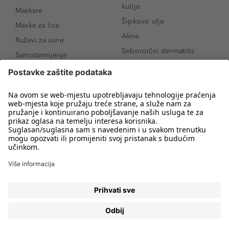
kutije
Maskare
Šipkovo ulje
Maske za lice
Akne
Ruževi za usne
Seboroični dermatitis
Samotamnjenje
Pigmentne mrlje
Puderi
Vrećice ispod očiju
Proizvodi za njegu lica
Novo
Proizvodi za obrve
Koji mi parfem
Sunce i zaštita
odgovara?
Serumi za lice
Kako našminkati oči da
Proizvodi za čišćenje lica
izgledaju veće
Bronzeri
Šminkanje spuštenih
kapaka
Anti-age serumi za lice
Kako ukloniti mitesere
Dermaplaning
Hijaluronska krema