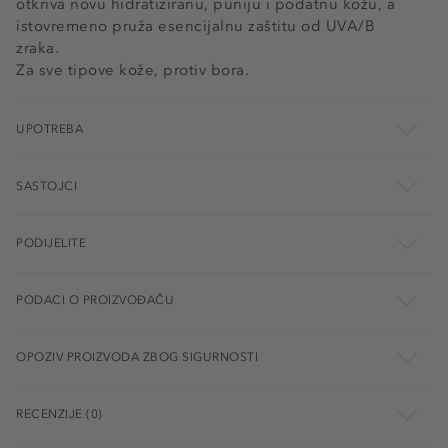
otkriva novu hidratiziranu, puniju i podatnu kožu, a
istovremeno pruža esencijalnu zaštitu od UVA/B
zraka.
Za sve tipove kože, protiv bora.
UPOTREBA
SASTOJCI
PODIJELITE
PODACI O PROIZVOĐAČU
OPOZIV PROIZVODA ZBOG SIGURNOSTI
RECENZIJE (0)