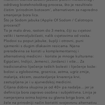
održivog biotehnološkog procesa, što je rezultiralo
čistim 'prirodnim botoxom', alternativom za napredno
smanjenje bora lica.
Što je Sodom jabuka (Apple Of Sodom / Calotropis
procera)?
To je malo drvo, rastom do 3 metra, čiji su cvjetovi
veliki i tamnoljubičasti, nalik cvjetovima od voska.
Plodovi su poput jabuke, šuplji i otrovni, puni
sjemenki s dugim dlakavim resicama. Njena
prerađevina se koristi u komplementarnoj i
alternativnoj medicini - koriste je mnoge kulturama:
Egipćani, Indijci, Jemenci, Jordanci i više... Za
tradicionalno liječenje teških bolesti i liječenje kože:
bolovi u zglobovima, groznica, astma, ugriz zmije,
malarija, ekcem, zaustavljanje krvarenja krvi,
zastupljena je i u ajurvedskoj medicini.
Ciljana dobna skupina je od 40+ pa nadalje... jer je
definicija bora zapravo osobna i subjektivna. Linija je
namjenjena svima kojima su glavna briga bore, ali
žele na prirodniji način koristiti svojevrsnu alternativu