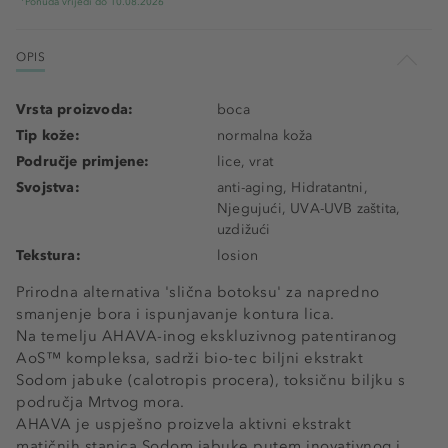
Ponuda vrijedi do 10.08.2026
OPIS
Vrsta proizvoda:
boca
Tip kože:
normalna koža
Područje primjene:
lice, vrat
Svojstva:
anti-aging, Hidratantni,
Njegujući, UVA-UVB zaštita,
uzdižući
Tekstura:
losion
Prirodna alternativa 'slična botoksu' za napredno
smanjenje bora i ispunjavanje kontura lica.
Na temelju AHAVA-inog ekskluzivnog patentiranog
AoS™ kompleksa, sadrži bio-tec biljni ekstrakt
Sodom jabuke (calotropis procera), toksičnu biljku s
područja Mrtvog mora.
AHAVA je uspješno proizvela aktivni ekstrakt
matičnih stanica Sodom jabuke putem inovativnog i