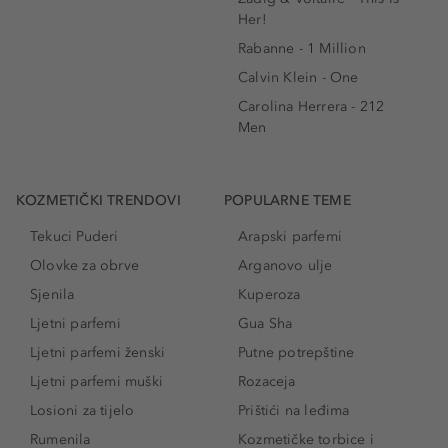
Her!
Rabanne - 1 Million
Calvin Klein - One
Carolina Herrera - 212
Men
KOZMETIČKI TRENDOVI
POPULARNE TEME
Tekuci Puderi
Arapski parfemi
Olovke za obrve
Arganovo ulje
Sjenila
Kuperoza
Ljetni parfemi
Gua Sha
Ljetni parfemi ženski
Putne potrepštine
Ljetni parfemi muški
Rozaceja
Losioni za tijelo
Prištići na leđima
Rumenila
Kozmetičke torbice i