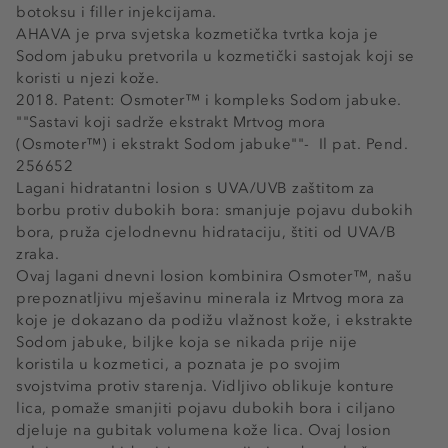
botoksu i filler injekcijama.
AHAVA je prva svjetska kozmetička tvrtka koja je
Sodom jabuku pretvorila u kozmetički sastojak koji se
koristi u njezi kože.
2018. Patent: Osmoter™ i kompleks Sodom jabuke.
""Sastavi koji sadrže ekstrakt Mrtvog mora
(Osmoter™) i ekstrakt Sodom jabuke""- Il pat. Pend.
256652
Lagani hidratantni losion s UVA/UVB zaštitom za
borbu protiv dubokih bora: smanjuje pojavu dubokih
bora, pruža cjelodnevnu hidrataciju, štiti od UVA/B
zraka.
Ovaj lagani dnevni losion kombinira Osmoter™, našu
prepoznatljivu mješavinu minerala iz Mrtvog mora za
koje je dokazano da podižu vlažnost kože, i ekstrakte
Sodom jabuke, biljke koja se nikada prije nije
koristila u kozmetici, a poznata je po svojim
svojstvima protiv starenja. Vidljivo oblikuje konture
lica, pomaže smanjiti pojavu dubokih bora i ciljano
djeluje na gubitak volumena kože lica. Ovaj losion