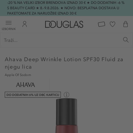
-20 % NA VELIKI IZBOR BRENDOVA IZNAD 30 € ★ DO DODATNIH -6 %
S BEAUTY CARD ★ 8.-9.8.2026. ★ NOVO: BESPLATNA DOSTAVA U
PAKETOMATE ZA NARUDŽBE IZNAD 30 €
IZBORNIK
Ahava
Deep Wrinkle Lotion SPF30 Fluid za
njegu lica
Apple Of Sodom
DO DODATNIH 6% UZ DBC KARTICU