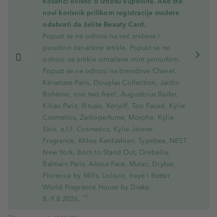
košarici ovisno o iznosu kupovine. Ako ste
novi korisnik prilikom registracije možete
odabrati da želite Beauty Card.
Popust se ne odnosi na već snižene i
posebno označene artikle. Popust se ne
odnosi na artikle označene mint ponudom.
Popust se ne odnosi na brendove Chanel,
Kérastase Paris, Douglas Collection, Jardin
Bohème, one.two.free!, Augustinus Bader,
Kilian Paris, Rituals, Xerjoff, Too Faced, Kylie
Cosmetics, Zarkoperfume, Morphe, Kylie
Skin, e.l.f. Cosmetics, Kylie Jenner
Fragrance, Khloe Kardashian, Typebea, NEST
New York, Born to Stand Out, Orebella,
Balmain Paris, About-Face, Mulac, Drybar,
Florence by Mills, Lolavie, Iraye i Better
World Fragrance House by Drake.
*1
8.-9.8.2026.
*1