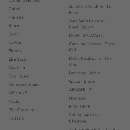
Carolina Herrera
Jean Paul Gaultier - Le
Chloé
Male
Hermes
Yves Saint Laurent -
Kenzo
Black Opium
Gucci
DIOR - SAUVAGE
La Mer
Carolina Herrera - Good
Girl
Elemis
Dolce&Gabbana - The
Elie Saab
One
Guerlain
Lancôme - Idôle
Too Faced
Gucci - Bloom
Dolce&Gabbana
ARMANI - Sì
NISHANE
Nomade
Prada
MISS DIOR
The Ordinary
Sol de Janeiro -
Trussardi
Cheirosa
Zadig & Voltaire - This Is