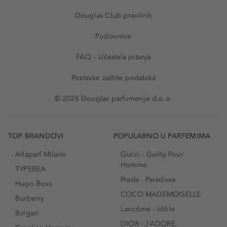
Douglas Club pravilnik
Poslovnice
FAQ – Učestala pitanja
Postavke zaštite podataka
© 2026 Douglas parfumerije d.o.o.
TOP BRANDOVI
POPULARNO U PARFEMIMA
Alfaparf Milano
Gucci - Guilty Pour
Homme
TYPEBEA
Prada - Paradoxe
Hugo Boss
COCO MADEMOISELLE
Burberry
Lancôme - Idôle
Bvlgari
DIOR - J’ADORE